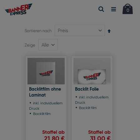
Car
Suche
Artikel
0
Absteigend
Sortieren nach
sortieren
Zeige
Backlitfilm ohne
Backlit Folie
Laminat
inkl. individuellem
Druck
inkl. individuellem
Backlitfilm
Druck
Backlitfilm
Staffel ab
Staffel ab
21,80 €
31,00 €