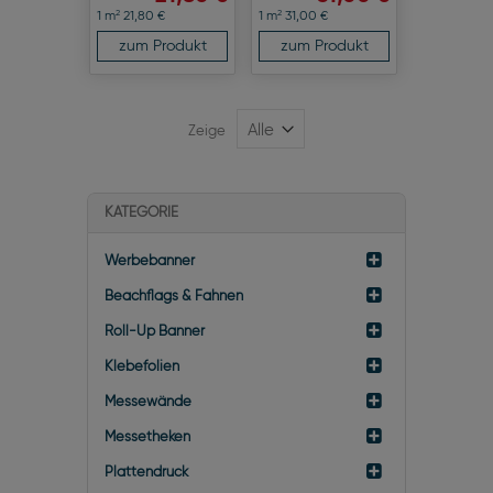
2
2
1 m
21,80 €
1 m
31,00 €
zum Produkt
zum Produkt
Zeige
KATEGORIE
Werbebanner
Beachflags & Fahnen
Roll-Up Banner
Klebefolien
Messewände
Messetheken
Plattendruck