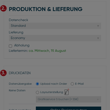
2.
PRODUKTION & LIEFERUNG
Datencheck
Standard
Lieferung
Economy
Abholung
Liefertermin:
ca. Mittwoch, 19. August
3.
DRUCKDATEN
Datenübergabe
Upload nach Order
E-Mail
Keine Daten
Layouterstellung
Grafikservice S buchen [+ 55€]