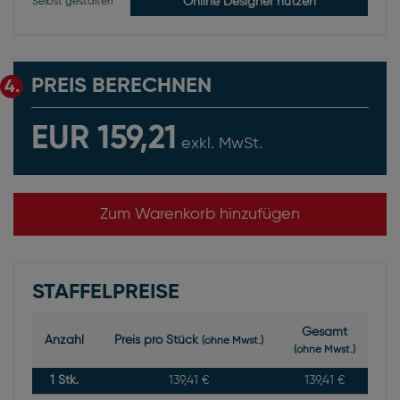
Online Designer nutzen
Selbst gestalten
PREIS BERECHNEN
4.
EUR 159,21
exkl. MwSt.
Zum Warenkorb hinzufügen
STAFFELPREISE
Gesamt
Anzahl
Preis pro Stück
(ohne Mwst.)
(ohne Mwst.)
1
Stk.
139,41 €
139,41 €