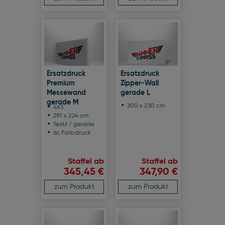
Ersatzdruck
Ersatzdruck
Premium
Zipper-Wall
Messewand
gerade L
gerade M
300 x 230 cm
4X3
297 x 224 cm
Textil / gerade
6c Farbdruck
Staffel ab
Staffel ab
345,45 €
347,90 €
zum Produkt
zum Produkt