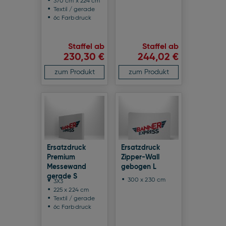
370 cm x 224 cm
Textil / gerade
6c Farbdruck
Staffel ab
Staffel ab
230,30 €
244,02 €
zum Produkt
zum Produkt
Ersatzdruck
Ersatzdruck
Premium
Zipper-Wall
Messewand
gebogen L
gerade S
300 x 230 cm
3X3
225 x 224 cm
Textil / gerade
6c Farbdruck