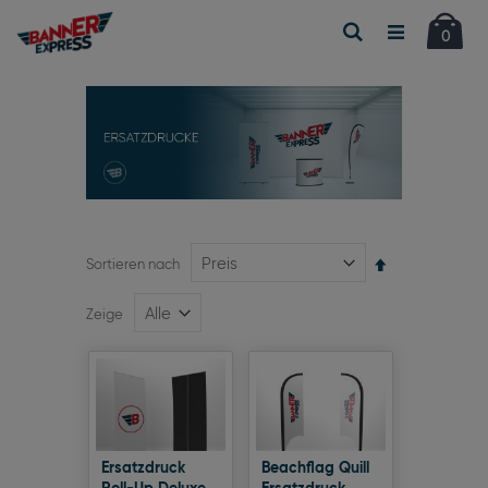
Car
Suche
Artikel
0
Absteigend
Sortieren nach
sortieren
Zeige
Ersatzdruck
Beachflag Quill