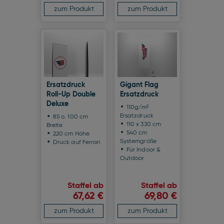
zum Produkt
zum Produkt
Ersatzdruck
Gigant Flag
Roll-Up Double
Ersatzdruck
Deluxe
110g/m²
Ersatzdruck
85 o. 100 cm
110 x 330 cm
Breite
540 cm
220 cm Höhe
Systemgröße
Druck auf Ferrari
Für Indoor &
Outdoor
Staffel ab
Staffel ab
67,62 €
69,80 €
zum Produkt
zum Produkt