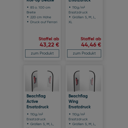
Roll-Up Deluxe
Ersatzdruck
85 o. 100 cm
110g/m²
Breite
Ersatzdruck
220 cm Höhe
Größen S, M, L,
Druck auf Ferrari
XL
Staffel ab
Staffel ab
43,22 €
44,46 €
zum Produkt
zum Produkt
Beachflag
Beachflag
Active
Wing
Ersatzdruck
Ersatzdruck
110g/m²
110g/m²
Ersatzdruck
Ersatzdruck
Größen S, M, L,
Größen S, M, L,