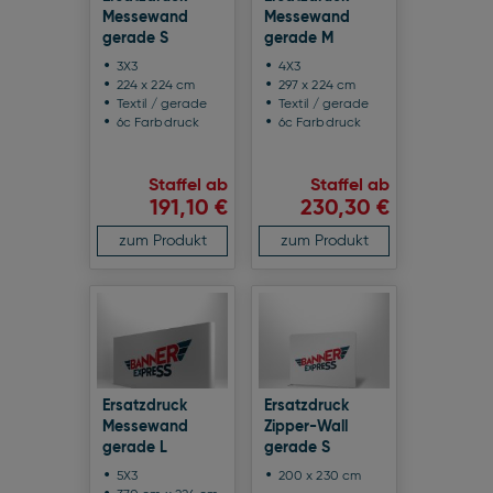
Messewand
Messewand
gerade S
gerade M
3X3
4X3
224 x 224 cm
297 x 224 cm
Textil / gerade
Textil / gerade
6c Farbdruck
6c Farbdruck
Staffel ab
Staffel ab
191,10 €
230,30 €
zum Produkt
zum Produkt
Ersatzdruck
Ersatzdruck
Messewand
Zipper-Wall
gerade L
gerade S
5X3
200 x 230 cm