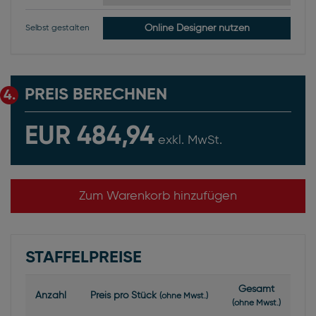
Online Designer nutzen
Selbst gestalten
PREIS BERECHNEN
4.
EUR 484,94
exkl. MwSt.
Zum Warenkorb hinzufügen
STAFFELPREISE
Gesamt
Anzahl
Preis pro Stück
(ohne Mwst.)
(ohne Mwst.)