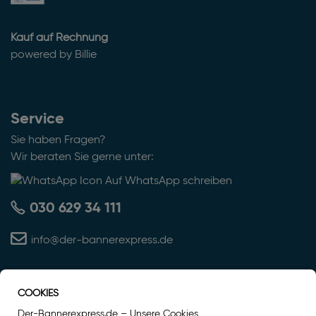
Kauf auf Rechnung
powered by Billie
Service
Sie haben Fragen?
Wir beraten Sie gerne unter:
Auf WhatsApp schreiben
030 629 34 111
info@der-bannerexpress.de
COOKIES
Auszeichnung
Der-Bannerexpress.de – Unsere Cookies