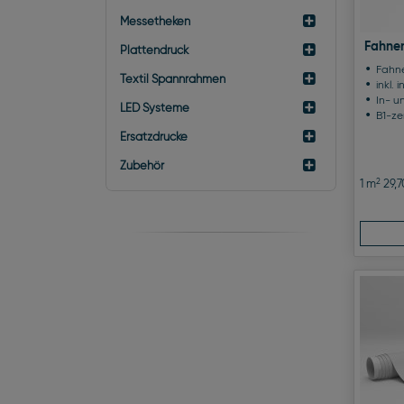
Messetheken
Fahnen
Plattendruck
Fahne
Textil Spannrahmen
inkl. 
In- u
LED Systeme
B1-zer
Ersatzdrucke
Zubehör
2
1 m
29,7