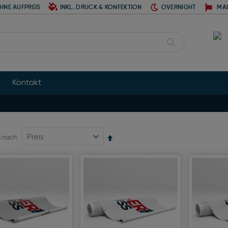
HNE AUFPREIS
INKL. DRUCK & KONFEKTION
OVERNIGHT
MA
Suche
Kontakt
Absteigend
n nach
sortieren