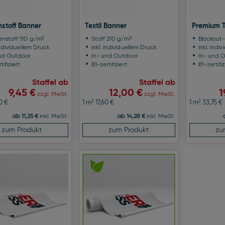
stoff Banner
Textil Banner
Premium T
nstoff 110 g/m²
Stoff 210 g/m²
Blockout-
individuellem Druck
inkl. individuellem Druck
inkl. indi
nd Outdoor
In- und Outdoor
In- und 
tifiziert
B1-zertifiziert
B1-zertifiz
Staffel ab
Staffel ab
9,45 €
12,00 €
1
zzgl. MwSt.
zzgl. MwSt.
2
2
0 €
1 m
17,60 €
1 m
33,75 €
ab 11,25 €
inkl. MwSt.
ab 14,28 €
inkl. MwSt.
zum Produkt
zum Produkt
zu