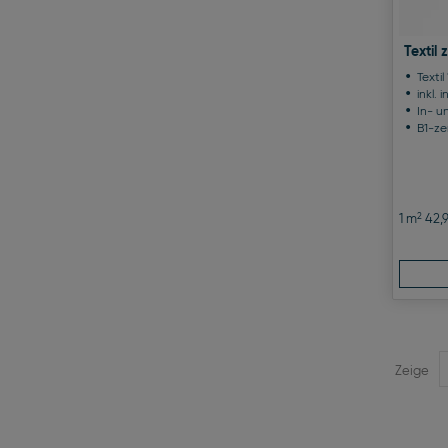
Textil
Texti
inkl. 
In- u
B1-zer
2
1 m
42,9
Zeige