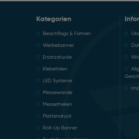
Kategorien
Info
Beachflags & Fahnen
Übe
Werbebanner
Da
Ersatzdrucke
Wid
Klebefolien
All
Gesch
LED Systeme
Im
Messewände
Messetheken
Plattendruck
Roll-Up Banner