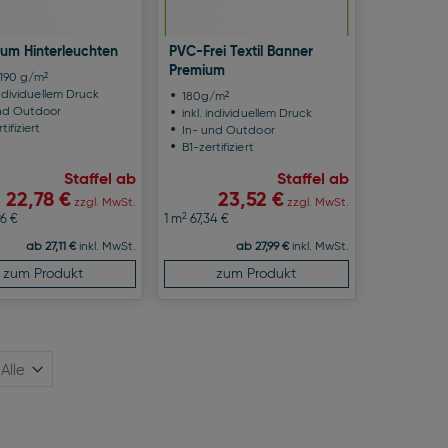
 zum Hinterleuchten
PVC-Frei Textil Banner
Premium
l 190 g/m²
individuellem Druck
180g/m²
nd Outdoor
inkl. individuellem Druck
tifiziert
In- und Outdoor
B1-zertifiziert
Staffel ab
Staffel ab
22,78 €
23,52 €
zzgl. MwSt.
zzgl. MwSt.
2
6 €
1 m
67,34 €
ab 27,11 €
inkl. MwSt.
ab 27,99 €
inkl. MwSt.
zum Produkt
zum Produkt