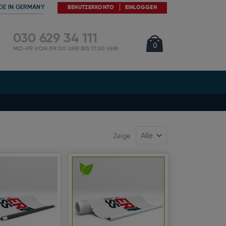
DE IN GERMANY
BENUTZERKONTO
EINLOGGEN
030 629 34 111
Cart
Artikel
0
MO-FR VON 09:00 UHR BIS 17:30 UHR
Zeige