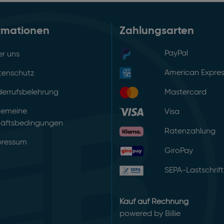
rmationen
Zahlungsarten
PayPal
r uns
American Expre
tenschutz
errufsbelehrung
Mastercard
gemeine
Visa
äftsbedingungen
Ratenzahlung
pressum
GiroPay
SEPA-Lastschrift
Kauf auf Rechnung
powered by Billie