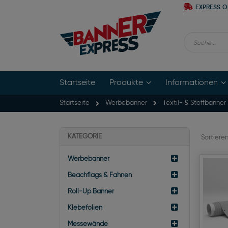
Zum
EXPRESS O
Inhalt
springen
Suche
Startseite
Produkte
Informationen
Startseite
Textil- & Stoffbanner
Werbebanner
KATEGORIE
Sortiere
Werbebanner
Beachflags & Fahnen
Roll-Up Banner
Klebefolien
Messewände