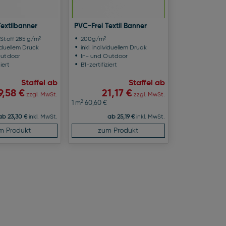
extilbanner
PVC-Frei Textil Banner
Stoff 285 g/m²
200g/m²
viduellem Druck
inkl. individuellem Druck
Outdoor
In- und Outdoor
iert
B1-zertifiziert
Staffel ab
Staffel ab
9,58 €
21,17 €
zzgl. MwSt.
zzgl. MwSt.
2
1 m
60,60 €
ab 23,30 €
inkl. MwSt.
ab 25,19 €
inkl. MwSt.
m Produkt
zum Produkt