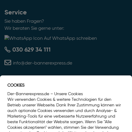
Service
Sie haben Fragen?
Wir beraten Sie gerne unter:
Auf WhatsApp schreiben
030 629 34 111
info@der-bannerexpress.de
COOKIES
Auszeichnung
Der-Bannerexpress.de – Unsere Cookies
Wir verwenden Cookies & weitere Technologien für den
Betrieb unserer Webseite. Dank Ihrer Zustimmung können wir
auch optionale Cookies verwenden und durch Analyse- &
Marketing-Tools für eine verbesserte Nutzererfahrung und
beste Funktionalität der Website sorgen. Wenn Sie "Alle
Cookies akzeptieren" wählen, stimmen Sie der Verwendung