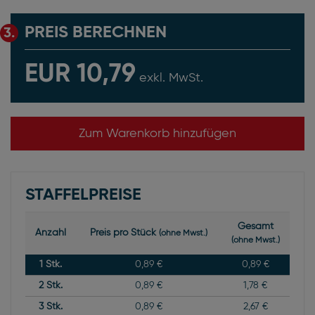
PREIS BERECHNEN
3.
EUR 10,79
exkl. MwSt.
Zum Warenkorb hinzufügen
STAFFELPREISE
Gesamt
Anzahl
Preis pro Stück
(ohne Mwst.)
(ohne Mwst.)
1
Stk.
0,89 €
0,89 €
2
Stk.
0,89 €
1,78 €
3
Stk.
0,89 €
2,67 €