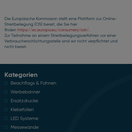
Die Europäische Kommission stellt eine Plattform zur Online-
Streitbeilegung (OS) bereit, die Sie hier
finden
https://ec.europa.eu/consumers/odr/
.
Zur Teilnahme an einem Streitbeilegungsverfahren vor einer
Verbraucherschlichtungsstelle sind wir nicht verpflichtet und
nicht bereit.
Kategorien
Beachflags & Fahnen
Werbebanner
Ersatzdrucke
Klebefolien
LED Systeme
Messewände