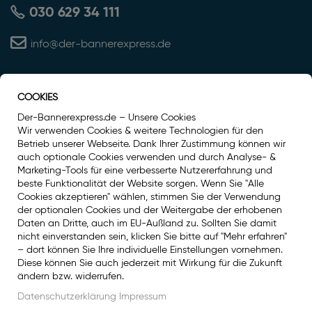
030 629 34 111
info@der-bannerexpress.de
COOKIES
Auszeichnung
Der-Bannerexpress.de – Unsere Cookies
Wir verwenden Cookies & weitere Technologien für den
Betrieb unserer Webseite. Dank Ihrer Zustimmung können wir
auch optionale Cookies verwenden und durch Analyse- &
Marketing-Tools für eine verbesserte Nutzererfahrung und
beste Funktionalität der Website sorgen. Wenn Sie "Alle
Cookies akzeptieren" wählen, stimmen Sie der Verwendung
der optionalen Cookies und der Weitergabe der erhobenen
Daten an Dritte, auch im EU-Außland zu. Sollten Sie damit
nicht einverstanden sein, klicken Sie bitte auf "Mehr erfahren"
– dort können Sie Ihre individuelle Einstellungen vornehmen.
Diese können Sie auch jederzeit mit Wirkung für die Zukunft
Social Media
ändern bzw. widerrufen.
Facebook
Datenschutzerklärung
Impressum