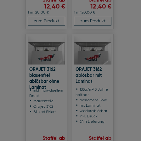
Staffel ab
Staffel ab
12,40 €
12,40 €
2
2
1 m
20,00 €
1 m
20,00 €
zum Produkt
zum Produkt
ORAJET 3162
ORAJET 3162
blasenfrei
ablösbar mit
ablösbar ohne
Laminat
Laminat
135g/m² 3 Jahre
inkl. individuellem
haltbar
Druck
monomere Folie
Markenfolie
mit Laminat
Orajet 3162
wiederablösbar
B1-zertifiziert
inkl. Druck
24 h Lieferung
Staffel ab
Staffel ab