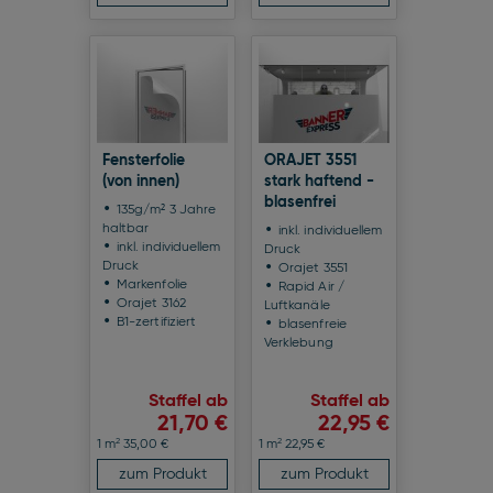
Fensterfolie
ORAJET 3551
(von innen)
stark haftend -
blasenfrei
135g/m² 3 Jahre
haltbar
inkl. individuellem
inkl. individuellem
Druck
Druck
Orajet 3551
Markenfolie
Rapid Air /
Orajet 3162
Luftkanäle
B1-zertifiziert
blasenfreie
Verklebung
Staffel ab
Staffel ab
21,70 €
22,95 €
2
2
1 m
35,00 €
1 m
22,95 €
zum Produkt
zum Produkt