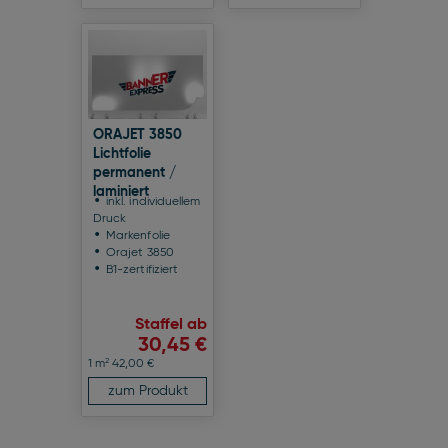
ORAJET 3850
Lichtfolie
permanent /
laminiert
inkl. individuellem
Druck
Markenfolie
Orajet 3850
B1-zertifiziert
Staffel ab
30,45 €
2
1 m
42,00 €
zum Produkt