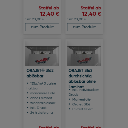
Staffel ab
Staffel ab
12,40 €
12,40 €
2
2
1 m
20,00 €
1 m
20,00 €
zum Produkt
zum Produkt
ORAJET® 3162
ORAJET 3162
ablösbar
durchsichtig
ablösbar ohne
135g/m² 3 Jahre
Laminat
haltbar
inkl. individuellem
monomere Folie
Druck
ohne Laminat
Markenfolie
wiederablösbar
Orajet 3162
inkl. Druck
B1-zertifiziert
24 h Lieferung