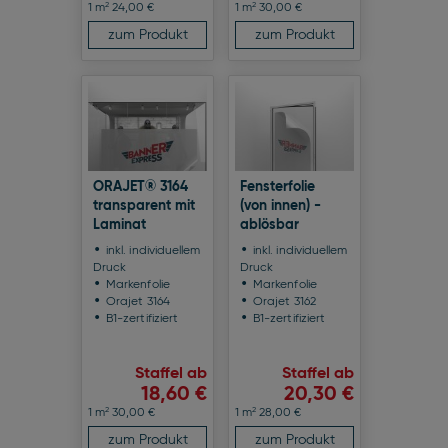
2
2
1 m
24,00 €
1 m
30,00 €
zum Produkt
zum Produkt
ORAJET® 3164
Fensterfolie
transparent mit
(von innen) -
Laminat
ablösbar
inkl. individuellem
inkl. individuellem
Druck
Druck
Markenfolie
Markenfolie
Orajet 3164
Orajet 3162
B1-zertifiziert
B1-zertifiziert
Staffel ab
Staffel ab
18,60 €
20,30 €
2
2
1 m
30,00 €
1 m
28,00 €
zum Produkt
zum Produkt