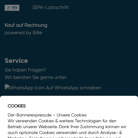
SEPA-Lastschrift
Kauf auf Rechnung
powered by Billie
Service
Sie haben Fragen?
Wir beraten Sie gerne unter:
Auf WhatsApp schreiben
030 629 34 111
COOKIES
info@der-bannerexpress.de
Der-Bannerexpress.de – Unsere Cookies
Wir verwenden Cookies & weitere Technologien für den
Betrieb unserer Webseite. Dank Ihrer Zustimmung können wir
auch optionale Cookies verwenden und durch Analyse- &