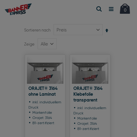
Car
Suche
Artikel
0
Absteigend
Sortieren nach
sortieren
Zeige
ORAJET® 3164
ORAJET® 3164
ohne Laminat
Klebefolie
transparent
inkl. individuellem
Druck
inkl. individuellem
Markenfolie
Druck
Orajet 3164
Markenfolie
B1-zertifiziert
Orajet 3164
B1-zertifiziert