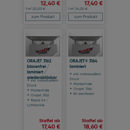
12,40 €
17,40 €
2
2
1 m
20,00 €
1 m
24,00 €
zum Produkt
zum Produkt
ORAJET 3162
ORAJET® 3164
blasenfrei /
laminiert
laminiert /
inkl. individuellem
wiederablösbar
Druck
inkl. individuellem
Markenfolie
Druck
Orajet 3164
Markenfolie
B1-zertifiziert
Orajet 3162
Rapid Air /
Luftkanäle
Staffel ab
Staffel ab
17,40 €
18,60 €