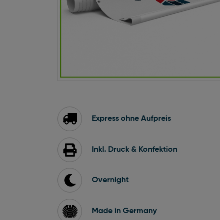
Zum
Anfang
der
Bildgalerie
Express ohne Aufpreis
springen
Inkl. Druck & Konfektion
Overnight
Made in Germany