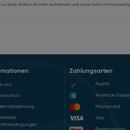
 zur Seite. Einfach Kontakt aufnehmen und schon bald mit hochwert
rmationen
Zahlungsarten
PayPal
r uns
American Expre
tenschutz
errufsbelehrung
Mastercard
gemeine
Visa
äftsbedingungen
Ratenzahlung