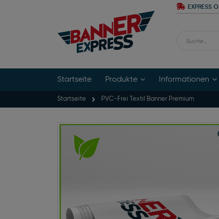
Zum
EXPRESS O
Inhalt
springen
Suche
Startseite
Produkte
Informationen
Startseite
PVC-Frei Textil Banner Premium
Zum
Ende
der
Bildgalerie
springen