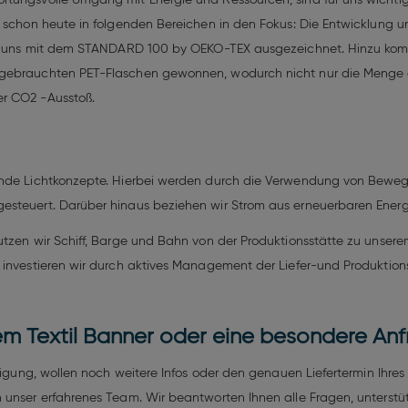
t schon heute in folgenden Bereichen in den Fokus: Die Entwicklung 
von uns mit dem STANDARD 100 by OEKO-TEX ausgezeichnet. Hinzu kommt
gebrauchten PET-Flaschen gewonnen, wodurch nicht nur die Menge an
er CO2 -Ausstoß.
rende Lichtkonzepte. Hierbei werden durch die Verwendung von Bewe
esteuert. Darüber hinaus beziehen wir Strom aus erneuerbaren Energ
utzen wir Schiff, Barge und Bahn von der Produktionsstätte zu unser
 investieren wir durch aktives Manage­ment der Liefer-und Produktion
em Textil Banner oder eine besondere An
rtigung, wollen noch weitere Infos oder den genauen Liefertermin Ihr
unser erfahrenes Team. Wir beantworten Ihnen alle Fragen, unterstütz