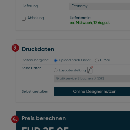
Economy
Lieferung
Abholung
Liefertermin:
ca. Mittwoch, 19. August
3.
Druckdaten
Datenübergabe
Upload nach Order
E-Mail
Keine Daten
Layouterstellung
Grafikservice S buchen [+ 55€]
Online Designer nutzen
Selbst gestalten
Preis berechnen
4.