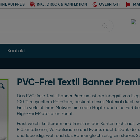
HNE AUFPREIS
INKL. DRUCK & KONFEKTION
OVERNIGHT
MA
Suche
Kontakt
PVC-Frei Textil Banner Prem
Das PVC-freie Textil Banner Premium ist der Inbegriff von El
100 % recyceltem PET-Garn, besticht dieses Material durch s
Finish verleiht Ihren Motiven eine edle Haptik und eine Farbt
High-End-Materialien kennt.
Es ist weich, knitterarm und franst an den Kanten nicht aus, 
Präsentationen, Verkaufsräume und Events macht. Dank der sp
und lebendig, während das Banner gleichzeitig ein starkes S