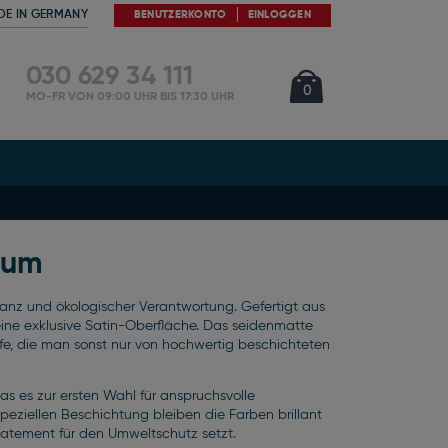
DE IN GERMANY
BENUTZERKONTO
EINLOGGEN
030 629 34 111
Cart
Artikel
0
MO-FR VON 09:00 UHR BIS 17:30 UHR
ium
eganz und ökologischer Verantwortung. Gefertigt aus
eine exklusive Satin-Oberfläche. Das seidenmatte
iefe, die man sonst nur von hochwertig beschichteten
was es zur ersten Wahl für anspruchsvolle
eziellen Beschichtung bleiben die Farben brillant
tatement für den Umweltschutz setzt.