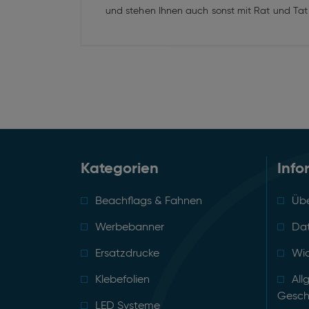
und stehen Ihnen auch sonst mit Rat und Tat
Kategorien
Info
Beachflags & Fahnen
Übe
Werbebanner
Da
Ersatzdrucke
Wid
Klebefolien
All
Gesch
LED Systeme