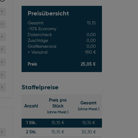
Preisübersicht
Gesamt
15,15
-10% Economy
Datencheck
0,00
Zuschläge
0,00
Grafikerservice
0,00
Versand
9,90 €
Preis
25,05 €
Staffelpreise
Preis pro
Gesamt
Anzahl
Stück
(ohne Mwst.)
(ohne Mwst.)
1
Stk.
15,15 €
15,15 €
2
Stk.
15,15 €
30,30 €