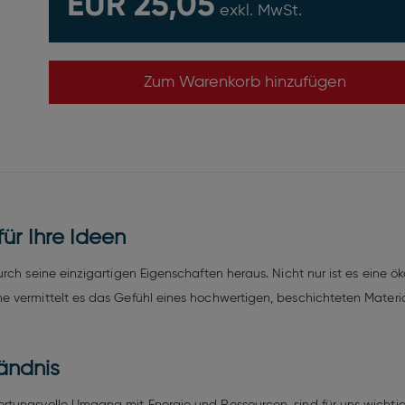
EUR 25,05
exkl. MwSt.
Zum Warenkorb hinzufügen
ür Ihre Ideen
rch seine einzigartigen Eigenschaften heraus. Nicht nur ist es eine 
 vermittelt es das Gefühl eines hochwertigen, beschichteten Materia
ändnis
tungsvolle Umgang mit Energie und Ressourcen, sind für uns wichtige