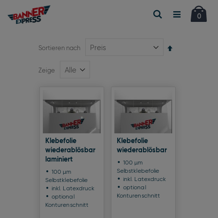
Car
Suche
Artikel
0
Absteigend
Sortieren nach
sortieren
Zeige
Klebefolie
Klebefolie
wiederablösbar
wiederablösbar
laminiert
100 µm
Selbstklebefolie
100 µm
inkl. Latexdruck
Selbstklebefolie
optional
inkl. Latexdruck
Konturenschnitt
optional
Konturenschnitt