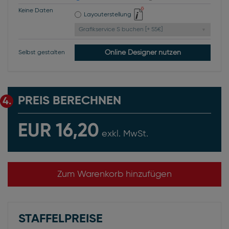
Keine Daten
Layouterstellung
Grafikservice S buchen [+ 55€]
Online Designer nutzen
Selbst gestalten
PREIS BERECHNEN
4.
EUR 16,20
exkl. MwSt.
Zum Warenkorb hinzufügen
STAFFELPREISE