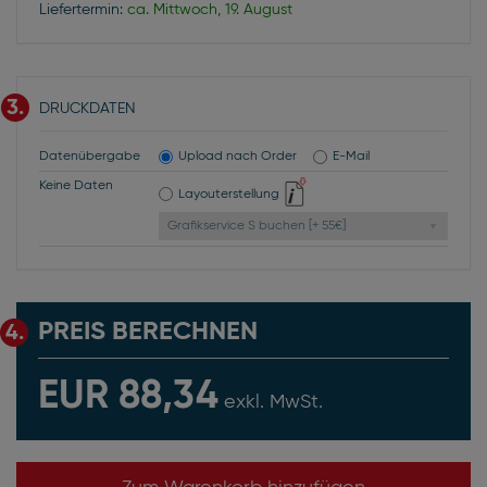
Liefertermin:
ca. Mittwoch, 19. August
3.
DRUCKDATEN
Datenübergabe
Upload nach Order
E-Mail
Keine Daten
Layouterstellung
Grafikservice S buchen [+ 55€]
PREIS BERECHNEN
4.
EUR 88,34
exkl. MwSt.