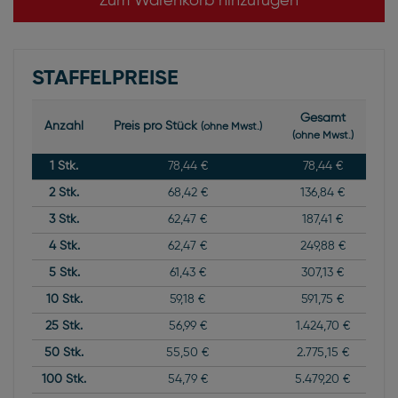
Zum Warenkorb hinzufügen
STAFFELPREISE
Gesamt
Anzahl
Preis pro Stück
(ohne Mwst.)
(ohne Mwst.)
1
Stk.
78,44 €
78,44 €
2
Stk.
68,42 €
136,84 €
3
Stk.
62,47 €
187,41 €
4
Stk.
62,47 €
249,88 €
5
Stk.
61,43 €
307,13 €
10
Stk.
59,18 €
591,75 €
25
Stk.
56,99 €
1.424,70 €
50
Stk.
55,50 €
2.775,15 €
100
Stk.
54,79 €
5.479,20 €