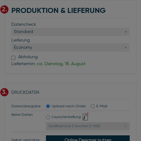
2.
PRODUKTION & LIEFERUNG
Datencheck
Standard
Lieferung
Economy
Abholung
Liefertermin:
ca. Dienstag, 18. August
3.
DRUCKDATEN
Datenübergabe
Upload nach Order
E-Mail
Keine Daten
Layouterstellung
Grafikservice S buchen [+ 55€]
Online Designer nutzen
Selbst gestalten