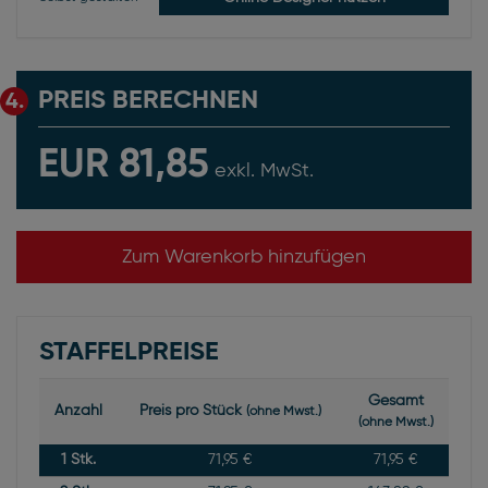
PREIS BERECHNEN
4.
EUR 81,85
exkl. MwSt.
Zum Warenkorb hinzufügen
STAFFELPREISE
Gesamt
Anzahl
Preis pro Stück
(ohne Mwst.)
(ohne Mwst.)
1
Stk.
71,95 €
71,95 €