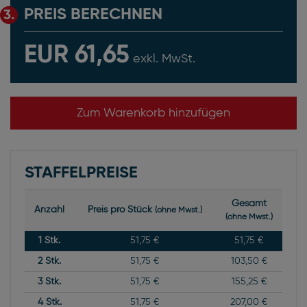
PREIS BERECHNEN
3.
EUR 61,65
exkl. MwSt.
Zum Warenkorb hinzufügen
STAFFELPREISE
Gesamt
Anzahl
Preis pro Stück
(ohne Mwst.)
(ohne Mwst.)
1
Stk.
51,75 €
51,75 €
2
Stk.
51,75 €
103,50 €
3
Stk.
51,75 €
155,25 €
4
Stk.
51,75 €
207,00 €