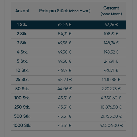
Gesamt
Anzahl
Preis pro Stück
(ohne Mwst.)
(ohne Mwst.)
1
Stk.
62,26 €
62,26 €
2
Stk.
54,31 €
108,61 €
3
Stk.
49,58 €
148,74 €
4
Stk.
49,58 €
198,32 €
5
Stk.
49,58 €
247,91 €
10
Stk.
46,97 €
469,71 €
25
Stk.
45,23 €
1.130,85 €
50
Stk.
44,06 €
2.202,75 €
100
Stk.
43,51 €
4.350,60 €
250
Stk.
43,51 €
10.876,50 €
500
Stk.
43,51 €
21.753,00 €
1000
Stk.
43,51 €
43.506,00 €