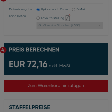
Datenübergabe
Upload nach Order
E-Mail
Keine Daten
Layouterstellung
Grafikservice S buchen [+ 55€]
PREIS BERECHNEN
4.
EUR 72,16
exkl. MwSt.
Zum Warenkorb hinzufügen
STAFFELPREISE