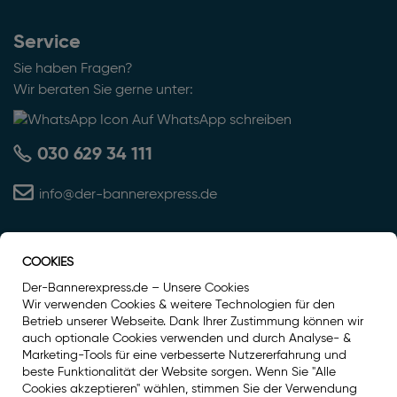
Service
Sie haben Fragen?
Wir beraten Sie gerne unter:
Auf WhatsApp schreiben
030 629 34 111
info@der-bannerexpress.de
COOKIES
Auszeichnung
Der-Bannerexpress.de – Unsere Cookies
Wir verwenden Cookies & weitere Technologien für den
Betrieb unserer Webseite. Dank Ihrer Zustimmung können wir
auch optionale Cookies verwenden und durch Analyse- &
Marketing-Tools für eine verbesserte Nutzererfahrung und
beste Funktionalität der Website sorgen. Wenn Sie "Alle
Cookies akzeptieren" wählen, stimmen Sie der Verwendung