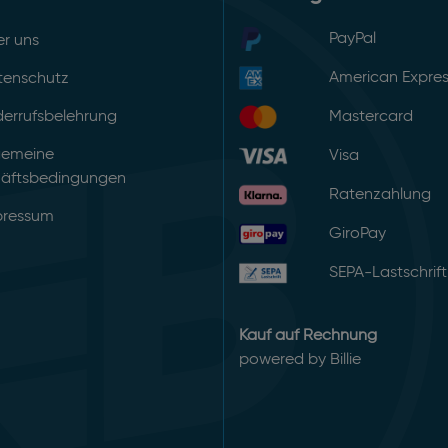
PayPal
r uns
American Expre
tenschutz
errufsbelehrung
Mastercard
gemeine
Visa
äftsbedingungen
Ratenzahlung
pressum
GiroPay
SEPA-Lastschrift
Kauf auf Rechnung
powered by Billie