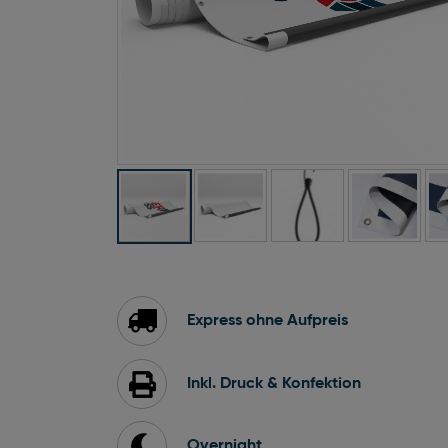
Zum
Anfang
der
Bildgalerie
Express ohne Aufpreis
springen
Inkl. Druck & Konfektion
Overnight