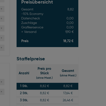
Preisübersicht
Gesamt
8,82
-10% Economy
Datencheck
0,00
Zuschläge
0,00
Grafikerservice
0,00
Versand
9,90 €
Preis
18,72 €
Staffelpreise
Preis pro
Gesamt
Anzahl
Stück
(ohne Mwst.)
(ohne Mwst.)
1
Stk.
8,82 €
8,82 €
2
Stk.
8,82 €
17,64 €
3
Stk.
8,82 €
26,46 €