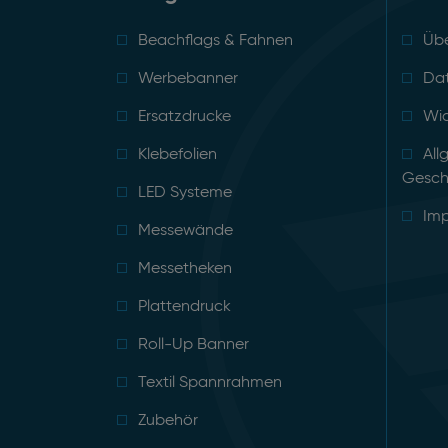
Beachflags & Fahnen
Übe
Werbebanner
Da
Ersatzdrucke
Wid
Klebefolien
All
Gesch
LED Systeme
Im
Messewände
Messetheken
Plattendruck
Roll-Up Banner
Textil Spannrahmen
Zubehör