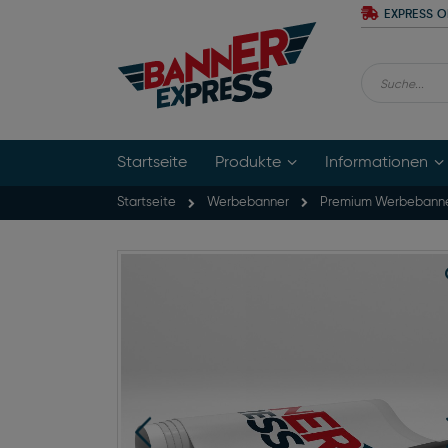
Zum
EXPRESS O
Inhalt
springen
Suche
Startseite
Produkte
Informationen
Startseite
Premium Werbebann
Werbebanner
Zum
Ende
der
Bildgalerie
springen