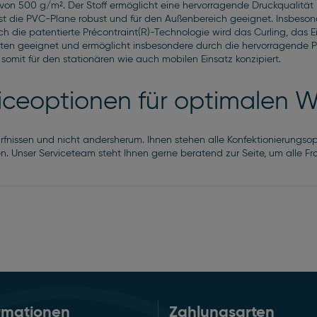
on 500 g/m². Der Stoff ermöglicht eine hervorragende Druckqualitä
ist die PVC-Plane robust und für den Außenbereich geeignet. Insbesond
die patentierte Précontraint(R)-Technologie wird das Curling, das Ein
arten geeignet und ermöglicht insbesondere durch die hervorragende P
omit für den stationären wie auch mobilen Einsatz konzipiert.
viceoptionen für optimalen 
ürfnissen und nicht andersherum. Ihnen stehen alle Konfektionierungsop
en. Unser Serviceteam steht Ihnen gerne beratend zur Seite, um alle F
rmationen
Zahlungsarten