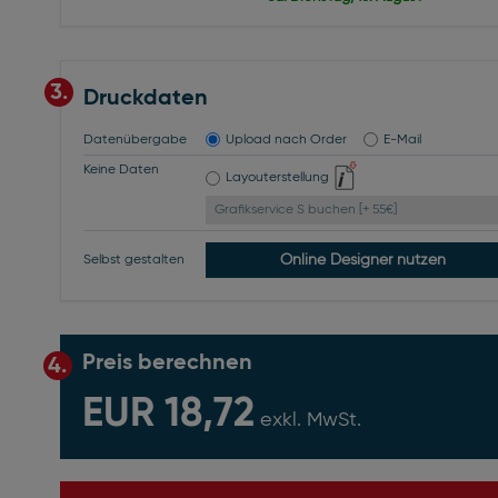
3.
Druckdaten
Datenübergabe
Upload nach Order
E-Mail
Keine Daten
Layouterstellung
Grafikservice S buchen [+ 55€]
Online Designer nutzen
Selbst gestalten
Preis berechnen
4.
EUR 18,72
exkl. MwSt.