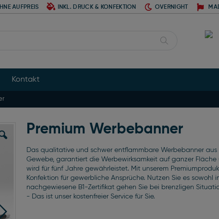
HNE AUFPREIS
INKL. DRUCK & KONFEKTION
OVERNIGHT
MA
Suche
Kontakt
er
Premium Werbebanner
Das qualitative und schwer entflammbare Werbebanner aus F
Gewebe, garantiert die Werbewirksamkeit auf ganzer Fläche 
wird für fünf Jahre gewährleistet. Mit unserem Premiumproduk
Konfektion für gewerbliche Ansprüche. Nutzen Sie es sowohl 
nachgewiesene B1-Zertifikat gehen Sie bei brenzligen Situat
- Das ist unser kostenfreier Service für Sie.