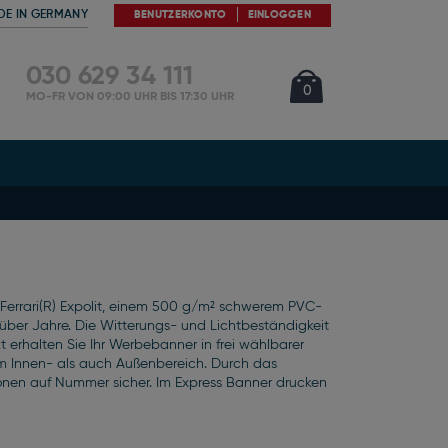
DE IN GERMANY
BENUTZERKONTO
EINLOGGEN
030 629 34 111
Cart
Artikel
0
MO-FR VON 09:00 UHR BIS 17:30 UHR
errari(R) Expolit, einem 500 g/m² schwerem PVC-
über Jahre. Die Witterungs- und Lichtbeständigkeit
t erhalten Sie Ihr Werbebanner in frei wählbarer
im Innen- als auch Außenbereich. Durch das
ionen auf Nummer sicher. Im Express Banner drucken