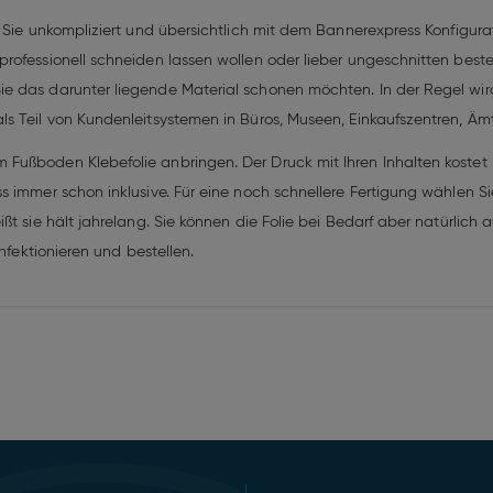
n Sie unkompliziert und übersichtlich mit dem Bannerexpress Konfigu
ofessionell schneiden lassen wollen oder lieber ungeschnitten bestel
e das darunter liegende Material schonen möchten. In der Regel wird
s Teil von Kundenleitsystemen in Büros, Museen, Einkaufszentren, Äm
Fußboden Klebefolie anbringen. Der Druck mit Ihren Inhalten kostet 
 immer schon inklusive. Für eine noch schnellere Fertigung wählen Si
ßt sie hält jahrelang. Sie können die Folie bei Bedarf aber natürlich 
onfektionieren und bestellen.