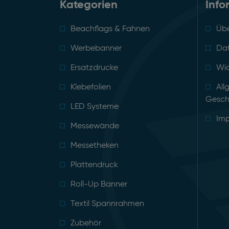
Kategorien
Info
Beachflags & Fahnen
Übe
Werbebanner
Da
Ersatzdrucke
Wid
Klebefolien
All
Gesch
LED Systeme
Im
Messewände
Messetheken
Plattendruck
Roll-Up Banner
Textil Spannrahmen
Zubehör