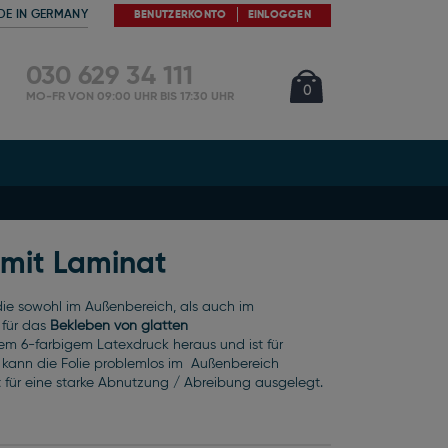
DE IN GERMANY
BENUTZERKONTO
EINLOGGEN
030 629 34 111
Cart
Artikel
0
MO-FR VON 09:00 UHR BIS 17:30 UHR
 mit Laminat
 die sowohl im Außenbereich, als auch im
 für das
Bekleben von glatten
hrem 6-farbigem Latexdruck heraus und ist für
kann die Folie problemlos im Außenbereich
 ist für eine starke Abnutzung / Abreibung ausgelegt.