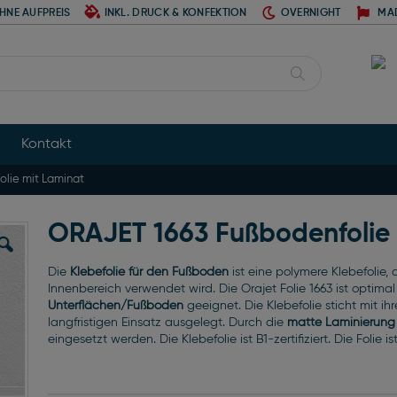
HNE AUFPREIS
INKL. DRUCK & KONFEKTION
OVERNIGHT
MA
Suche
Kontakt
lie mit Laminat
ORAJET 1663 Fußbodenfolie
Die
Klebefolie für den Fußboden
ist eine polymere Klebefolie,
Innenbereich verwendet wird. Die Orajet Folie 1663 ist optimal
Unterflächen/Fußboden
geeignet.
Die Klebefolie sticht mit i
langfristigen Einsatz ausgelegt. Durch die
matte Laminierung
eingesetzt werden. Die Klebefolie ist B1-zertifiziert. Die Folie