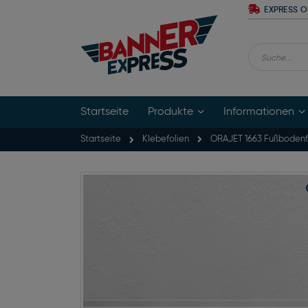
Zum
EXPRESS O
Inhalt
springen
Suche
Startseite
Produkte
Informationen
Startseite
ORAJET 1663 Fußbodenfo
Klebefolien
Zum
Ende
der
Bildgalerie
springen