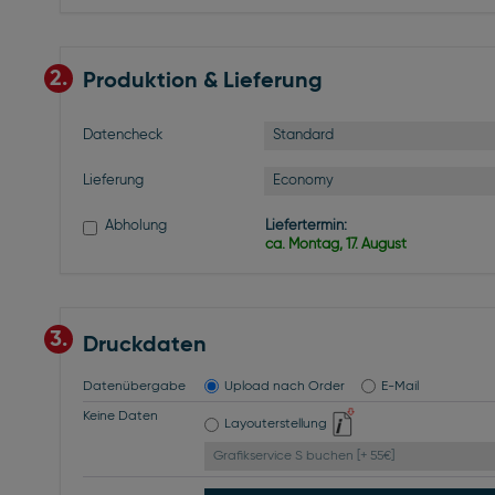
2.
Produktion & Lieferung
Standard
Datencheck
Economy
Lieferung
Abholung
Liefertermin:
ca. Montag, 17. August
3.
Druckdaten
Datenübergabe
Upload nach Order
E-Mail
Keine Daten
Layouterstellung
Grafikservice S buchen [+ 55€]