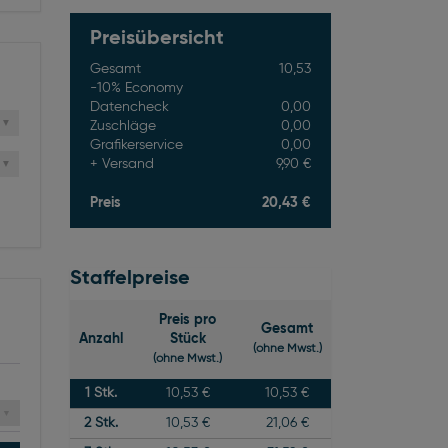
Preisübersicht
Gesamt
10,53
-10% Economy
Datencheck
0,00
Zuschläge
0,00
Grafikerservice
0,00
Versand
9,90 €
Preis
20,43 €
Staffelpreise
Preis pro
Gesamt
Anzahl
Stück
(ohne Mwst.)
(ohne Mwst.)
1
Stk.
10,53 €
10,53 €
2
Stk.
10,53 €
21,06 €