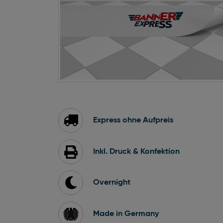
Zum
Anfang
der
Bildgalerie
Express ohne Aufpreis
springen
Inkl. Druck & Konfektion
Overnight
Made in Germany