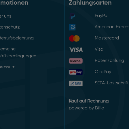
rmationen
Zahlungsarten
PayPal
r uns
American Expre
tenschutz
errufsbelehrung
Mastercard
gemeine
Visa
äftsbedingungen
Ratenzahlung
pressum
GiroPay
SEPA-Lastschrift
Kauf auf Rechnung
powered by Billie