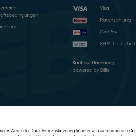
gemeine
Visa
äftsbedingungen
Ratenzahlung
pressum
GiroPay
SEPA-Lastschrift
Kauf auf Rechnung
powered by Billie
serer Webseite. Dank Ihrer Zustimmung können wir auch optionale Coo