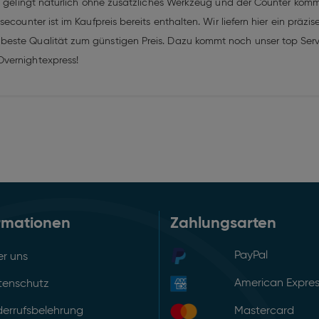
au gelingt natürlich ohne zusätzliches Werkzeug und der Counter kom
ecounter ist im Kaufpreis bereits enthalten. Wir liefern hier ein präz
este Qualität zum günstigen Preis. Dazu kommt noch unser top Servi
Overnightexpress!
rmationen
Zahlungsarten
PayPal
r uns
American Expre
tenschutz
errufsbelehrung
Mastercard