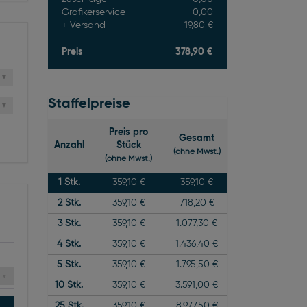
Grafikerservice
0,00
Versand
19,80 €
Preis
378,90 €
Staffelpreise
Preis pro
Gesamt
Anzahl
Stück
(ohne Mwst.)
(ohne Mwst.)
1
Stk.
359,10 €
359,10 €
2
Stk.
359,10 €
718,20 €
3
Stk.
359,10 €
1.077,30 €
4
Stk.
359,10 €
1.436,40 €
5
Stk.
359,10 €
1.795,50 €
10
Stk.
359,10 €
3.591,00 €
25
Stk.
359,10 €
8.977,50 €