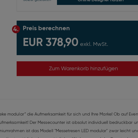
Online Designer nutzen
Selbst gestalten
Preis berechnen
4.
EUR 378,90
exkl. MwSt.
Zum Warenkorb hinzufügen
e modular“ die Aufmerksamkeit für sich und Ihre Marke! Ob auf Even
fmerksamkeit! Der Messecounter ist absolut individuell bedruckbar
iumrahmen ist das Modell "Messetresen LED modular" zwar leicht und 