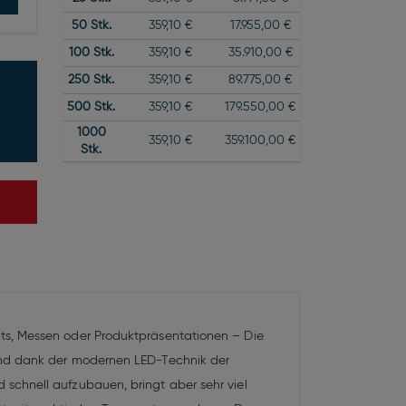
50
Stk.
359,10 €
17.955,00 €
100
Stk.
359,10 €
35.910,00 €
250
Stk.
359,10 €
89.775,00 €
500
Stk.
359,10 €
179.550,00 €
1000
359,10 €
359.100,00 €
Stk.
ts, Messen oder Produktpräsentationen – Die
 und dank der modernen LED-Technik der
schnell aufzubauen, bringt aber sehr viel