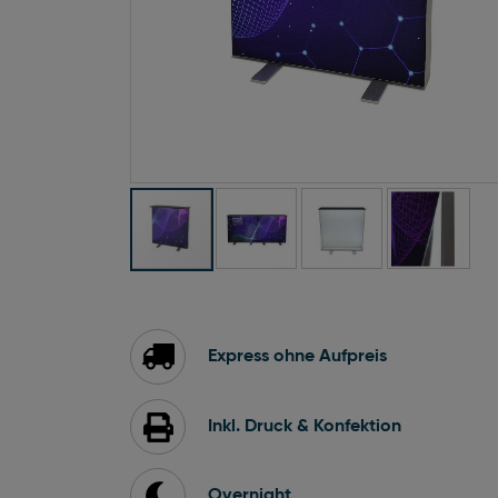
Zum
Anfang
der
Bildgalerie
Express ohne Aufpreis
springen
Inkl. Druck & Konfektion
Overnight