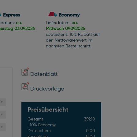
Express
Economy
erdatum:
ca.
Lieferdatum:
ca.
erstag
03.09.2026
Mittwoch
09.09.2026
spätestens. 10% Rabatt auf
den Nettowarenwert im
nächsten Bestellschritt.
Datenblatt
Druckvorlage
Preisübersicht
Gesamt
359,10
-10% Economy
Datencheck
0,00
Zuschläge
0,00