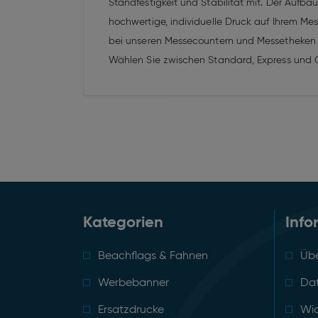
Standfestigkeit und Stabilität mit. Der Aufb
hochwertige, individuelle Druck auf Ihrem Mess
bei unseren Messecountern und Messetheken b
Wählen Sie zwischen Standard, Express und 
Kategorien
Info
Beachflags & Fahnen
Übe
Werbebanner
Da
Ersatzdrucke
Wid