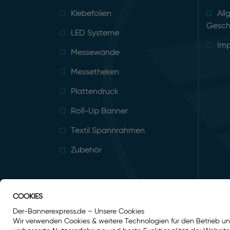
Klebefolien
All
Gesch
LED Systeme
Im
Messewände
Messetheken
Plattendruck
Roll-Up Banner
Textil Spannrahmen
Zubehör
COOKIES
Der-Bannerexpress.de – Unsere Cookies
Wir verwenden Cookies & weitere Technologien für den Betrieb un