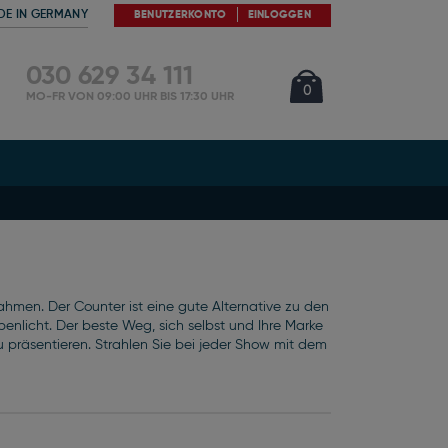
DE IN GERMANY
BENUTZERKONTO
EINLOGGEN
030 629 34 111
Cart
Artikel
0
MO-FR VON 09:00 UHR BIS 17:30 UHR
hmen. Der Counter ist eine gute Alternative zu den
enlicht. Der beste Weg, sich selbst und Ihre Marke
 präsentieren. Strahlen Sie bei jeder Show mit dem