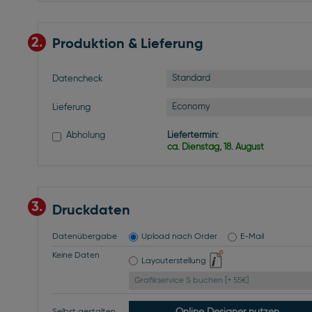
2.
Produktion & Lieferung
Standard
Datencheck
Economy
Lieferung
Abholung
Liefertermin:
ca. Dienstag, 18. August
3.
Druckdaten
Datenübergabe
Upload nach Order
E-Mail
Keine Daten
Layouterstellung
Grafikservice S buchen [+ 55€]