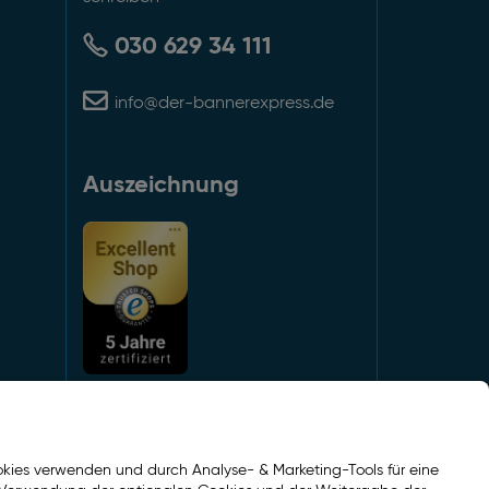
030 629 34 111
info@der-bannerexpress.de
Auszeichnung
Social Media
kies verwenden und durch Analyse- & Marketing-Tools für eine