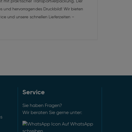
mt mit praktischer Transportverpackung. Der
ises und hervorragendes Druckbild! Wir bieten
ce und unsere schnellen Lieferzeiten –
Service
Sie haben Fragen?
Wir beraten Sie gerne unter:
ss
Auf WhatsApp
schreiben