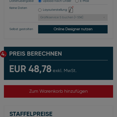
Datenübergabe
Upload nach Order
E-Mail
Keine Daten
Layouterstellung
Grafikservice S buchen [+ 55€]
Online Designer nutzen
Selbst gestalten
PREIS BERECHNEN
4.
EUR 48,78
exkl. MwSt.
Zum Warenkorb hinzufügen
STAFFELPREISE