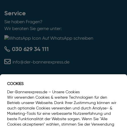
Service
Sie haben Fragen?
Wir beraten Sie gerne unter:
Auf WhatsApp schreiben
030 629 34 111
info@der-bannerexpress.de
COOKIES
Auszeichnung
Der-Bannerexpress.de – Unsere Cookies
Wir verwenden Cookies & weitere Technologien für den
Betrieb unserer Webseite. Dank Ihrer Zustimmung können wir
auch optionale Cookies verwenden und durch Analyse- &
Marketing-Tools für eine verbesserte Nutzererfahrung und
beste Funktionalität der Website sorgen. Wenn Sie "Alle
Cookies akzeptieren" wählen, stimmen Sie der Verwendung