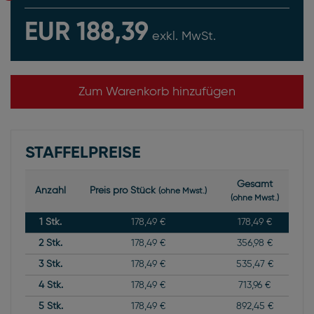
EUR 188,39
exkl. MwSt.
Zum Warenkorb hinzufügen
STAFFELPREISE
Gesamt
Anzahl
Preis pro Stück
(ohne Mwst.)
(ohne Mwst.)
1
Stk.
178,49 €
178,49 €
2
Stk.
178,49 €
356,98 €
3
Stk.
178,49 €
535,47 €
4
Stk.
178,49 €
713,96 €
5
Stk.
178,49 €
892,45 €