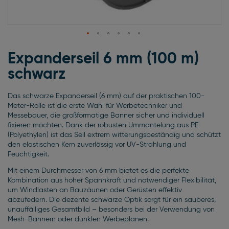
Zum
Anfang
Expanderseil 6 mm (100 m)
der
schwarz
Bildgalerie
springen
Das schwarze Expanderseil (6 mm) auf der praktischen 100-
Meter-Rolle ist die erste Wahl für Werbetechniker und
Messebauer, die großformatige Banner sicher und individuell
fixieren möchten. Dank der robusten Ummantelung aus PE
(Polyethylen) ist das Seil extrem witterungsbeständig und schützt
den elastischen Kern zuverlässig vor UV-Strahlung und
Feuchtigkeit.
Mit einem Durchmesser von 6 mm bietet es die perfekte
Kombination aus hoher Spannkraft und notwendiger Flexibilität,
um Windlasten an Bauzäunen oder Gerüsten effektiv
abzufedern. Die dezente schwarze Optik sorgt für ein sauberes,
unauffälliges Gesamtbild – besonders bei der Verwendung von
Mesh-Bannern oder dunklen Werbeplanen.