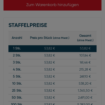
Zum Warenkorb hinzufügen
STAFFELPREISE
Gesamt
Anzahl
Preis pro Stück
(ohne Mwst.)
(ohne Mwst.)
1
Stk.
53,82 €
53,82 €
2
Stk.
53,82 €
107,64 €
3
Stk.
53,82 €
161,46 €
4
Stk.
53,82 €
215,28 €
5
Stk.
53,82 €
269,10 €
10
Stk.
53,82 €
538,20 €
25
Stk.
53,82 €
1.345,50 €
50
Stk.
53,82 €
2.691,00 €
100
Stk.
53,82 €
5.382,00 €