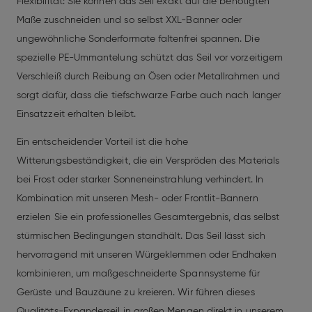
Flexibilität: Sie können das Seil exakt auf die benötigten
Maße zuschneiden und so selbst XXL-Banner oder
ungewöhnliche Sonderformate faltenfrei spannen. Die
spezielle PE-Ummantelung schützt das Seil vor vorzeitigem
Verschleiß durch Reibung an Ösen oder Metallrahmen und
sorgt dafür, dass die tiefschwarze Farbe auch nach langer
Einsatzzeit erhalten bleibt.
Ein entscheidender Vorteil ist die hohe
Witterungsbeständigkeit, die ein Verspröden des Materials
bei Frost oder starker Sonneneinstrahlung verhindert. In
Kombination mit unseren Mesh- oder Frontlit-Bannern
erzielen Sie ein professionelles Gesamtergebnis, das selbst
stürmischen Bedingungen standhält. Das Seil lässt sich
hervorragend mit unseren Würgeklemmen oder Endhaken
kombinieren, um maßgeschneiderte Spannsysteme für
Gerüste und Bauzäune zu kreieren. Wir führen dieses
Qualitäts-Expanderseil in großen Mengen direkt in unserem