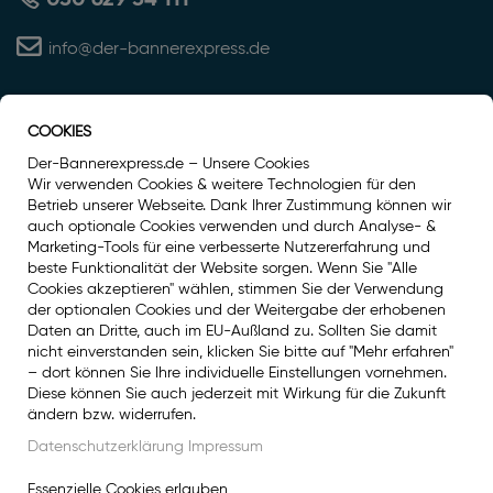
info@der-bannerexpress.de
COOKIES
Auszeichnung
Der-Bannerexpress.de – Unsere Cookies
Wir verwenden Cookies & weitere Technologien für den
Betrieb unserer Webseite. Dank Ihrer Zustimmung können wir
auch optionale Cookies verwenden und durch Analyse- &
Marketing-Tools für eine verbesserte Nutzererfahrung und
beste Funktionalität der Website sorgen. Wenn Sie "Alle
Cookies akzeptieren" wählen, stimmen Sie der Verwendung
der optionalen Cookies und der Weitergabe der erhobenen
Daten an Dritte, auch im EU-Außland zu. Sollten Sie damit
nicht einverstanden sein, klicken Sie bitte auf "Mehr erfahren"
– dort können Sie Ihre individuelle Einstellungen vornehmen.
Diese können Sie auch jederzeit mit Wirkung für die Zukunft
Social Media
ändern bzw. widerrufen.
Facebook
Datenschutzerklärung
Impressum
Instagram
Essenzielle Cookies erlauben