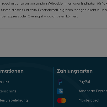
 sich ideal mit unseren passenden Würgeklemmen oder Endhaken für 1
führen dieses Qualitäts-Expanderseil in großen Mengen direkt in unse
 per Express oder Overnight – garantieren können.
rmationen
Zahlungsarten
PayPal
r uns
American Expre
tenschutz
errufsbelehrung
Mastercard