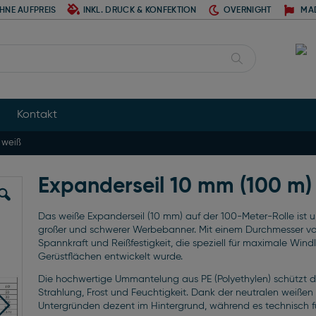
HNE AUFPREIS
INKL. DRUCK & KONFEKTION
OVERNIGHT
MA
Suche
Kontakt
 weiß
Expanderseil 10 mm (100 m)
Das weiße Expanderseil (10 mm) auf der 100-Meter-Rolle ist un
großer und schwerer Werbebanner. Mit einem Durchmesser vo
Spannkraft und Reißfestigkeit, die speziell für maximale Win
Gerüstflächen entwickelt wurde.
Die hochwertige Ummantelung aus PE (Polyethylen) schützt de
Strahlung, Frost und Feuchtigkeit. Dank der neutralen weißen
Untergründen dezent im Hintergrund, während es technisch fü