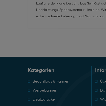
Laufruhe der Plane besticht. Das Seil lässt
Hochleistungs-Spannsysteme zu kreieren. Wir 
extrem schnelle Lieferung – auf Wunsch auch
Kategorien
Info
Beachflags & Fahnen
Übe
Werbebanner
Da
Ersatzdrucke
Wid