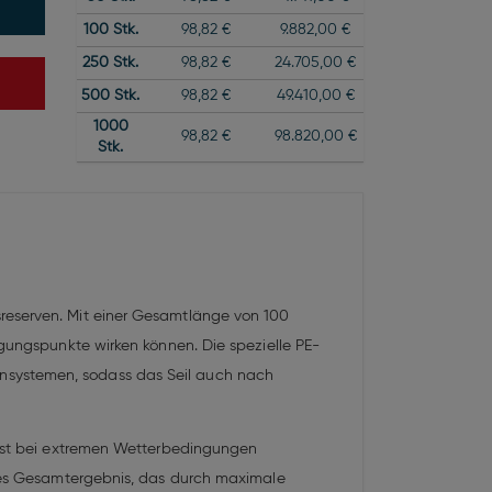
100
Stk.
98,82 €
9.882,00 €
250
Stk.
98,82 €
24.705,00 €
500
Stk.
98,82 €
49.410,00 €
1000
98,82 €
98.820,00 €
Stk.
sreserven. Mit einer Gesamtlänge von 100
igungspunkte wirken können. Die spezielle PE-
nsystemen, sodass das Seil auch nach
elbst bei extremen Wetterbedingungen
elles Gesamtergebnis, das durch maximale