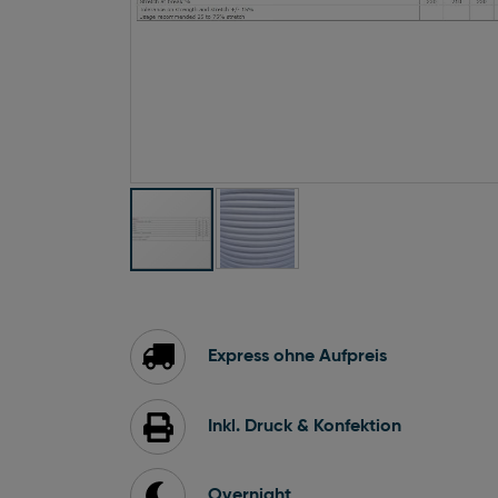
Zum
Anfang
der
Bildgalerie
Express ohne Aufpreis
springen
Inkl. Druck & Konfektion
Overnight