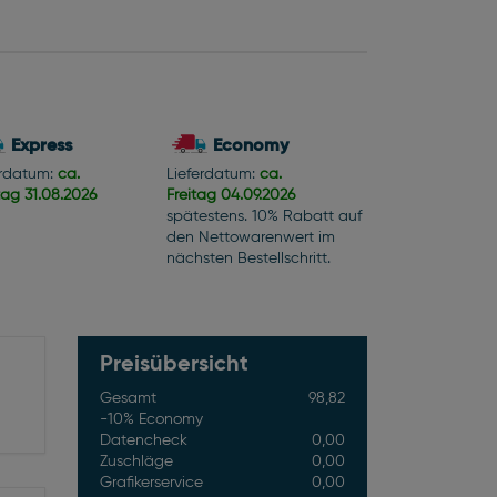
Express
Economy
erdatum:
ca.
Lieferdatum:
ca.
tag
31.08.2026
Freitag
04.09.2026
spätestens. 10% Rabatt auf
den Nettowarenwert im
nächsten Bestellschritt.
Preisübersicht
Gesamt
98,82
-10% Economy
Datencheck
0,00
Zuschläge
0,00
Grafikerservice
0,00