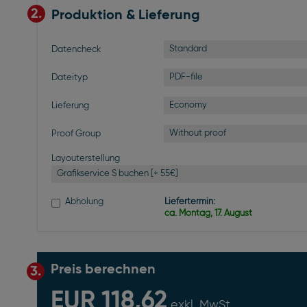
2.
Produktion & Lieferung
Standard
Datencheck
PDF-file
Dateityp
Economy
Lieferung
Without proof
Proof Group
Layouterstellung
Grafikservice S buchen [+ 55€]
Abholung
Liefertermin:
ca. Montag, 17. August
Preis berechnen
3.
EUR 118,62
exkl. MwSt.