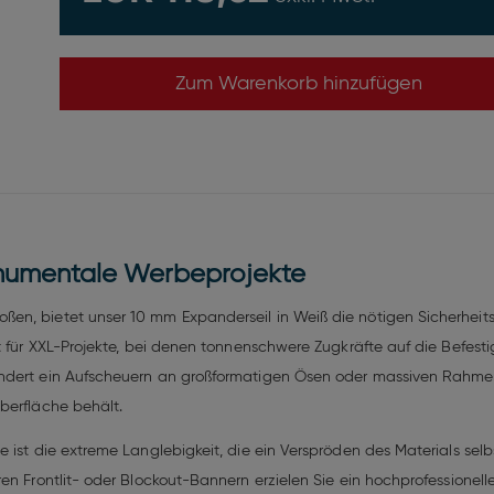
Zum Warenkorb hinzufügen
onumentale Werbeprojekte
en, bietet unser 10 mm Expanderseil in Weiß die nötigen Sicherheit
t für XXL-Projekte, bei denen tonnenschwere Zugkräfte auf die Befest
indert ein Aufscheuern an großformatigen Ösen oder massiven Rahme
berfläche behält.
e ist die extreme Langlebigkeit, die ein Verspröden des Materials s
ren Frontlit- oder Blockout-Bannern erzielen Sie ein hochprofession