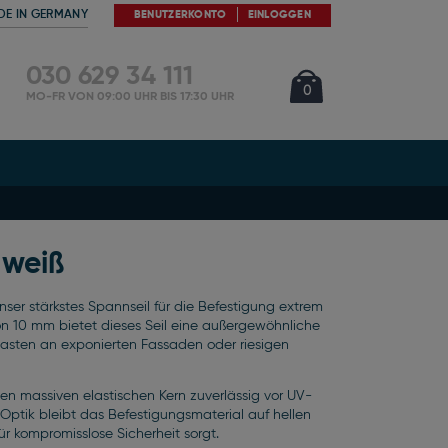
DE IN GERMANY
BENUTZERKONTO
EINLOGGEN
030 629 34 111
Cart
Artikel
0
MO-FR VON 09:00 UHR BIS 17:30 UHR
 weiß
ser stärkstes Spannseil für die Befestigung extrem
n 10 mm bietet dieses Seil eine außergewöhnliche
dlasten an exponierten Fassaden oder riesigen
n massiven elastischen Kern zuverlässig vor UV-
 Optik bleibt das Befestigungsmaterial auf hellen
r kompromisslose Sicherheit sorgt.