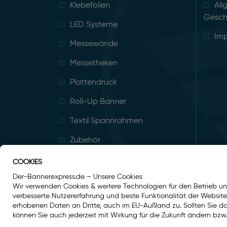
Klebefolien
All
Gesch
LED Systeme
Im
Messewände
Messetheken
Plattendruck
Roll-Up Banner
Textil Spannrahmen
Zubehör
COOKIES
Der-Bannerexpress.de – Unsere Cookies
Wir verwenden Cookies & weitere Technologien für den Betrieb un
verbesserte Nutzererfahrung und beste Funktionalität der Websit
erhobenen Daten an Dritte, auch im EU-Außland zu. Sollten Sie dami
können Sie auch jederzeit mit Wirkung für die Zukunft ändern bzw.