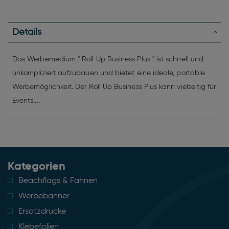
Details
Das Werbemedium " Roll Up Business Plus " ist schnell und
unkompliziert aufzubauen und bietet eine ideale, portable
Werbemöglichkeit. Der Roll Up Business Plus kann vielseitig für
Events,...
Kategorien
Beachflags & Fahnen
Werbebanner
Ersatzdrucke
Klebefolien