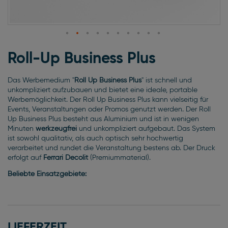
Zum
Anfang
Roll-Up Business Plus
der
Bildgalerie
Das Werbemedium "
Roll Up Business Plus
" ist schnell und
springen
unkompliziert aufzubauen und bietet eine ideale, portable
Werbemöglichkeit. Der Roll Up Business Plus kann vielseitig für
Events, Veranstaltungen oder Promos genutzt werden. Der Roll
Up Business Plus besteht aus Aluminium und ist in wenigen
Minuten
werkzeugfrei
und unkompliziert aufgebaut. Das System
ist sowohl qualitativ, als auch optisch sehr hochwertig
verarbeitet und rundet die Veranstaltung bestens ab. Der Druck
erfolgt auf
Ferrari Decolit
(Premiummaterial).
Beliebte Einsatzgebiete:
LIEFERZEIT