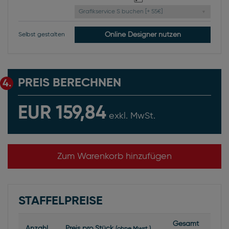
Grafikservice S buchen [+ 55€]
Online Designer nutzen
Selbst gestalten
PREIS BERECHNEN
4.
EUR 159,84
exkl. MwSt.
Zum Warenkorb hinzufügen
STAFFELPREISE
Gesamt
Anzahl
Preis pro Stück
(ohne Mwst.)