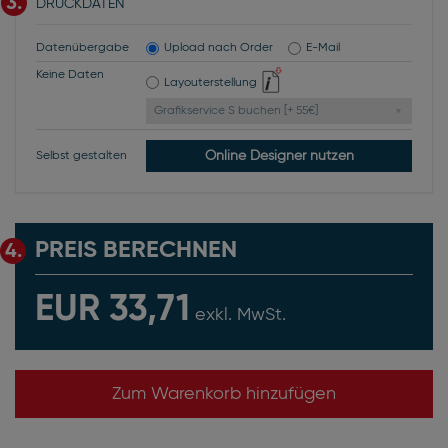
3.
DRUCKDATEN
Datenübergabe
Upload nach Order
E-Mail
Keine Daten
Layouterstellung
Grafikservice S buchen [+ 55€]
Online Designer nutzen
Selbst gestalten
PREIS BERECHNEN
4.
EUR 33,71
exkl. MwSt.
Zum Warenkorb hinzufügen