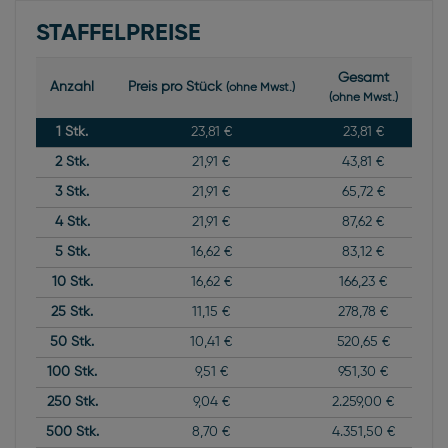
STAFFELPREISE
Gesamt
Anzahl
Preis pro Stück
(ohne Mwst.)
(ohne Mwst.)
1
Stk.
23,81 €
23,81 €
2
Stk.
21,91 €
43,81 €
3
Stk.
21,91 €
65,72 €
4
Stk.
21,91 €
87,62 €
5
Stk.
16,62 €
83,12 €
10
Stk.
16,62 €
166,23 €
25
Stk.
11,15 €
278,78 €
50
Stk.
10,41 €
520,65 €
100
Stk.
9,51 €
951,30 €
250
Stk.
9,04 €
2.259,00 €
500
Stk.
8,70 €
4.351,50 €