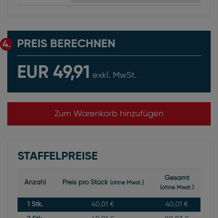
PREIS BERECHNEN
4.
EUR 49,91
exkl. MwSt.
Zum Warenkorb hinzufügen
STAFFELPREISE
Gesamt
Anzahl
Preis pro Stück
(ohne Mwst.)
(ohne Mwst.)
1
Stk.
40,01 €
40,01 €