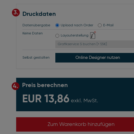
3.
Druckdaten
Datenübergabe
Upload nach Order
E-Mail
Keine Daten
Layouterstellung
Grafikservice S buchen [+ 55€]
Online Designer nutzen
Selbst gestalten
Preis berechnen
4.
EUR 13,86
exkl. MwSt.
Zum Warenkorb hinzufügen