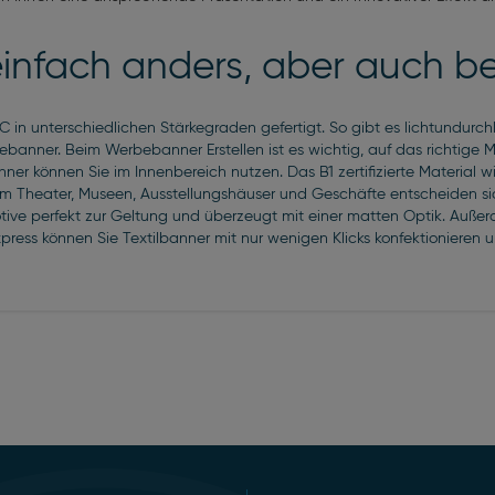
einfach anders, aber auch b
in unterschiedlichen Stärkegraden gefertigt. So gibt es lichtundurch
anner. Beim Werbebanner Erstellen ist es wichtig, auf das richtige M
nner
können Sie im Innenbereich nutzen. Das B1 zertifizierte Material
allem Theater, Museen, Ausstellungshäuser und Geschäfte entscheiden si
tive perfekt zur Geltung und überzeugt mit einer matten Optik. Außer
xpress können Sie Textilbanner mit nur wenigen Klicks konfektionieren 