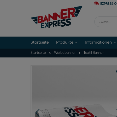
Zum
EXPRESS O
Inhalt
springen
Suche
Startseite
Produkte
Informationen
Startseite
Textil Banner
Werbebanner
Zum
Ende
der
Bildgalerie
springen