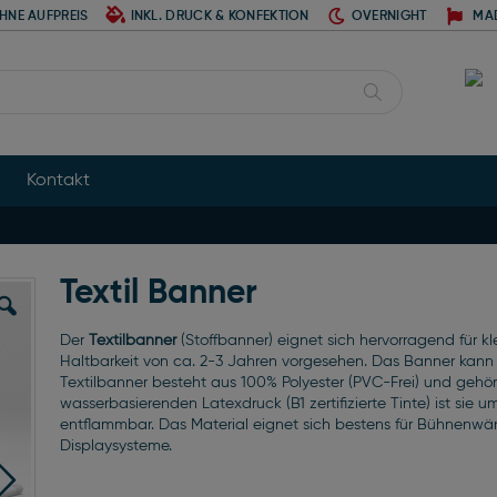
HNE AUFPREIS
INKL. DRUCK & KONFEKTION
OVERNIGHT
MA
Suche
Kontakt
Textil Banner
Der
Textilbanner
(Stoffbanner) eignet sich hervorragend für k
Haltbarkeit von ca. 2-3 Jahren vorgesehen. Das Banner kann
Textilbanner besteht aus 100% Polyester (PVC-Frei) und gehör
wasserbasierenden Latexdruck (B1 zertifizierte Tinte) ist sie
entflammbar. Das Material eignet sich bestens für Bühnen
Displaysysteme.