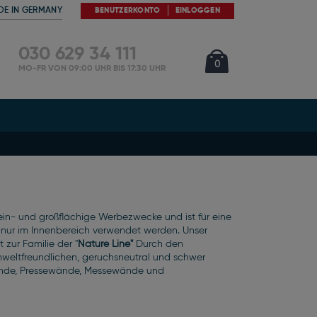
DE IN GERMANY
BENUTZERKONTO
EINLOGGEN
030 629 34 111
Cart
Artikel
0
MO-FR VON 09:00 UHR BIS 17:30 UHR
lein- und großflächige Werbezwecke und ist für eine
 nur im Innenbereich verwendet werden. Unser
t zur Familie der
"
Nature Line"
Durch den
 umweltfreundlichen, geruchsneutral und schwer
wände, Pressewände, Messewände und