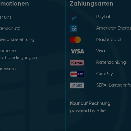
rmationen
Zahlungsarten
PayPal
r uns
American Expre
tenschutz
errufsbelehrung
Mastercard
gemeine
Visa
äftsbedingungen
Ratenzahlung
pressum
GiroPay
SEPA-Lastschrift
Kauf auf Rechnung
powered by Billie