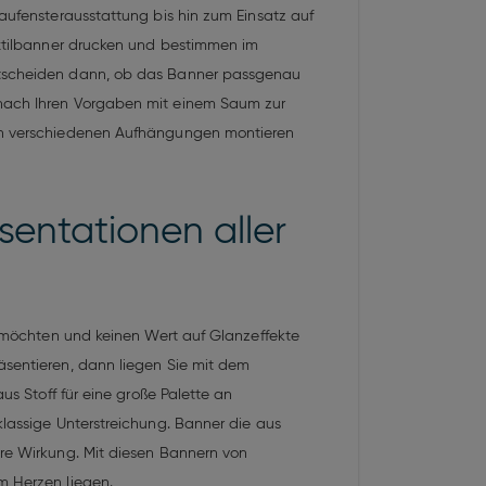
haufensterausstattung bis hin zum Einsatz auf
Textilbanner drucken und bestimmen im
entscheiden dann, ob das Banner passgenau
e nach Ihren Vorgaben mit einem Saum zur
t an verschiedenen Aufhängungen montieren
sentationen aller
en möchten und keinen Wert auf Glanzeffekte
äsentieren, dann liegen Sie mit dem
us Stoff für eine große Palette an
klassige Unterstreichung. Banner die aus
äre Wirkung. Mit diesen Bannern von
m Herzen liegen.