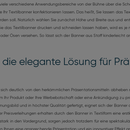
 für viele verschiedene Anwendungsbereiche von der Bühne über die Sc
 Ihr Textilbanner konfektionieren lassen. Das heißt, Sie lassen das 
erden soll. Natürlich wählen Sie zunächst Höhe und Breite aus und 
Sie das Textilbanner drucken und schneiden lassen haben, wird es j
oder Ösen versehen. So lässt sich der Banner aus Stoff kinderleich
 die elegante Lösung für Prä
s Sie sich deutlich von den herkömmlichen Präsentationsmitteln abheb
 um Ihr Produkt oder Ihre Werbebotschaft oder eine Ankündigung zu pr
nungsbild und in höchster Qualität gefertigt, eignet sich der Banner a
 Preisverleihungen erhalten durch den Banner in Textilform eine erst
 stark in den Vordergrund, sorgen jedoch trotzdem für eine spektakul
nn Ihnen eine ansprechende Präsentation und ein innovativer Effekt a