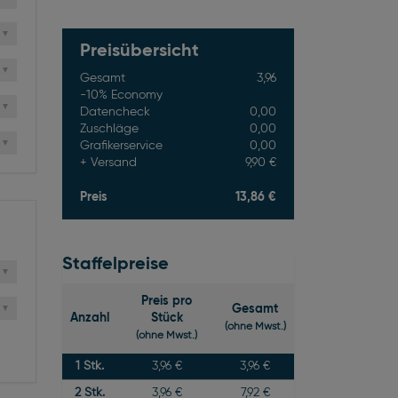
Preisübersicht
Gesamt
3,96
-10% Economy
Datencheck
0,00
Zuschläge
0,00
Grafikerservice
0,00
Versand
9,90 €
Preis
13,86 €
Staffelpreise
Preis pro
Gesamt
Anzahl
Stück
(ohne Mwst.)
(ohne Mwst.)
1
Stk.
3,96 €
3,96 €
2
Stk.
3,96 €
7,92 €