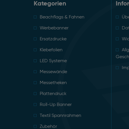
Kategorien
Info
Beachflags & Fahnen
Übe
Werbebanner
Da
Ersatzdrucke
Wid
Klebefolien
All
Gesch
LED Systeme
Im
Messewände
Messetheken
Plattendruck
Roll-Up Banner
Textil Spannrahmen
Zubehör