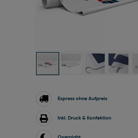
Zum
Anfang
der
Bildgalerie
Express ohne Aufpreis
springen
Inkl. Druck & Konfektion
Overnight