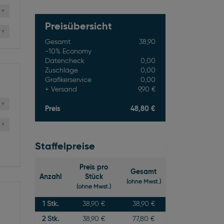
Preisübersicht
Gesamt
38,90
-10% Economy
Datencheck
0,00
Zuschläge
0,00
Grafikerservice
0,00
Versand
9,90 €
Preis
48,80 €
Staffelpreise
Preis pro
Gesamt
Anzahl
Stück
(ohne Mwst.)
(ohne Mwst.)
1
Stk.
38,90 €
38,90 €
2
Stk.
38,90 €
77,80 €