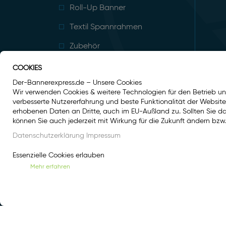
Roll-Up Banner
Textil Spannrahmen
Zubehör
COOKIES
Der-Bannerexpress.de – Unsere Cookies
Wir verwenden Cookies & weitere Technologien für den Betrieb un
verbesserte Nutzererfahrung und beste Funktionalität der Websit
erhobenen Daten an Dritte, auch im EU-Außland zu. Sollten Sie dami
können Sie auch jederzeit mit Wirkung für die Zukunft ändern bzw.
Datenschutzerklärung
Impressum
Essenzielle Cookies erlauben
Mehr erfahren
Angebote nur für Gewerbetreibende, Freiberufler, V