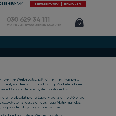
DE IN GERMANY
BENUTZERKONTO
EINLOGGEN
030 629 34 111
Cart
Artikel
0
MO-FR VON 09:00 UHR BIS 17:30 UHR
en Sie Ihre Werbebotschaft, ohne in ein komplett
ffizient, sondern auch nachhaltig. Wir liefern Ihnen
ziell für das Deluxe-System optimiert ist.
r und eine absolut plane Lage – ganz ohne störende
uxe-Systems lässt sich das neue Motiv mühelos
en, Logos oder Slogans glänzen können.
 für Ihre langfristige Werbeausrüstung.