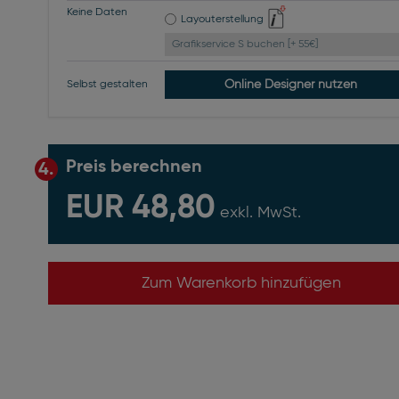
Keine Daten
Layouterstellung
Grafikservice S buchen [+ 55€]
Online Designer nutzen
Selbst gestalten
Preis berechnen
4.
EUR 48,80
exkl. MwSt.
Zum Warenkorb hinzufügen