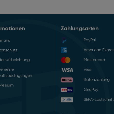
rmationen
Zahlungsarten
PayPal
r uns
American Expre
tenschutz
errufsbelehrung
Mastercard
gemeine
Visa
äftsbedingungen
Ratenzahlung
pressum
GiroPay
SEPA-Lastschrift