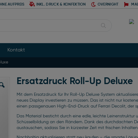
HNE AUFPREIS
INKL. DRUCK & KONFEKTION
OVERNIGHT
MA
Suche
Kontakt
eluxe
Ersatzdruck Roll-Up Deluxe
Mit dem Ersatzdruck für Ihr Roll-Up Deluxe System aktualisier
neues Display investieren zu müssen. Das ist nicht nur kostene
einen passgenauen High-End-Druck auf Ferrari Decolit, der spe
Das Material besticht durch eine edle, leichte Leinenstruktu
Schüsselbildung an den Rändern. Dank des durchdachten Del
austauschen, sodass Sie in kürzester Zeit mit frischen Inhalt
Nachhaltig aktualisieren statt neu kaufen – die smarte Lösung