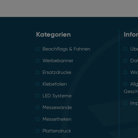
Kategorien
Info
Beachflags & Fahnen
Übe
Werbebanner
Da
Ersatzdrucke
Wid
Klebefolien
All
Gesch
LED Systeme
Im
Messewände
Messetheken
Plattendruck