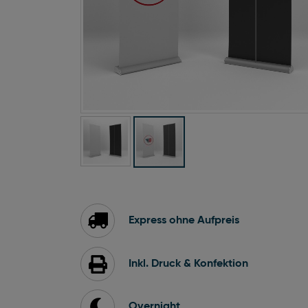
Zum
Anfang
der
Bildgalerie
Express ohne Aufpreis
springen
Inkl. Druck & Konfektion
Overnight