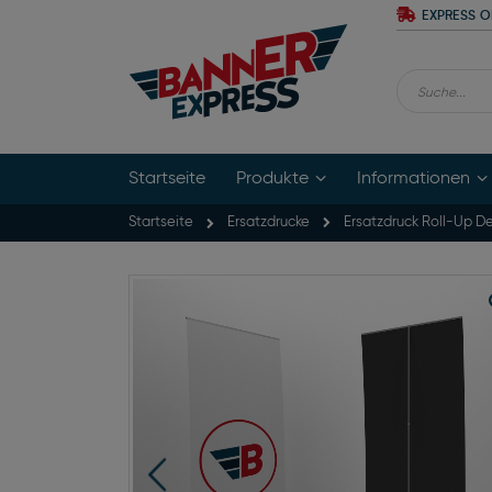
Zum
EXPRESS O
Inhalt
springen
Suche
Startseite
Produkte
Informationen
Startseite
Ersatzdruck Roll-Up D
Ersatzdrucke
Zum
Ende
der
Bildgalerie
springen