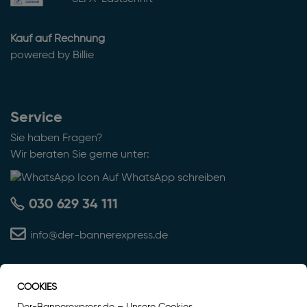
Kauf auf Rechnung
powered by Billie
Service
Sie haben Fragen?
Wir beraten Sie gerne unter:
Auf WhatsApp schreiben
030 629 34 111
info@der-bannerexpress.de
COOKIES
Auszeichnung