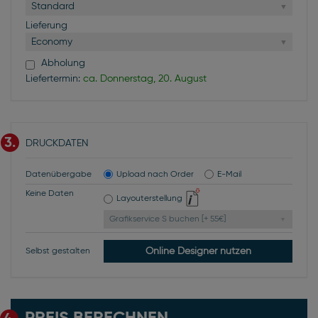
Standard
Lieferung
Economy
Abholung
Liefertermin:
ca. Donnerstag, 20. August
3.
DRUCKDATEN
Datenübergabe
Upload nach Order
E-Mail
Keine Daten
Layouterstellung
Grafikservice S buchen [+ 55€]
Online Designer nutzen
Selbst gestalten