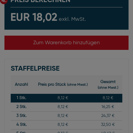
PREIS BERECHNEN
4.
EUR 18,02
exkl. MwSt.
Zum Warenkorb hinzufügen
STAFFELPREISE
Gesamt
Anzahl
Preis pro Stück
(ohne Mwst.)
(ohne Mwst.)
1
Stk.
8,12 €
8,12 €
2
Stk.
8,12 €
16,25 €
3
Stk.
8,12 €
24,37 €
4
Stk.
8,12 €
32,50 €