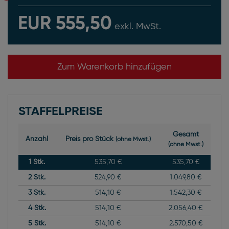
EUR 555,50
exkl. MwSt.
Zum Warenkorb hinzufügen
STAFFELPREISE
Gesamt
Anzahl
Preis pro Stück
(ohne Mwst.)
(ohne Mwst.)
1
Stk.
535,70 €
535,70 €
2
Stk.
524,90 €
1.049,80 €
3
Stk.
514,10 €
1.542,30 €
4
Stk.
514,10 €
2.056,40 €
5
Stk.
514,10 €
2.570,50 €