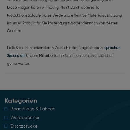
Diese Fragen hören wir häufig. Nein! Durch optimierte
Produktionsabläufe, kurze Wege und effektive Materialausnutzung
ist unser Produkt für Sie kostengünstig aber dennoch von bester
Qualität.
Falls Sie einen besonderen Wunsch oder Fragen haben,
sprechen
Sie uns an!
Unsere Mitarbeiter helfen Ihnen selbstverständlich
gerne weiter.
Kategorien
Beachflags & Fahnen
Werbebanner
Ersatzdrucke