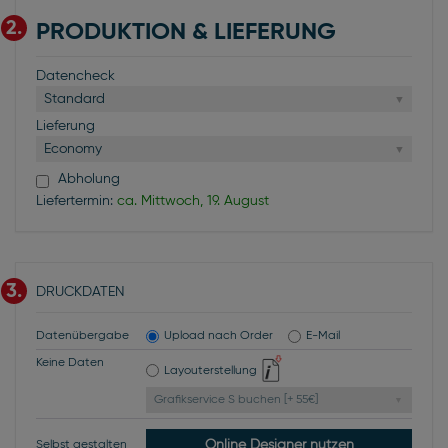
2.
PRODUKTION & LIEFERUNG
Datencheck
Standard
Lieferung
Economy
Abholung
Liefertermin:
ca. Mittwoch, 19. August
3.
DRUCKDATEN
Datenübergabe
Upload nach Order
E-Mail
Keine Daten
Layouterstellung
Grafikservice S buchen [+ 55€]
Online Designer nutzen
Selbst gestalten