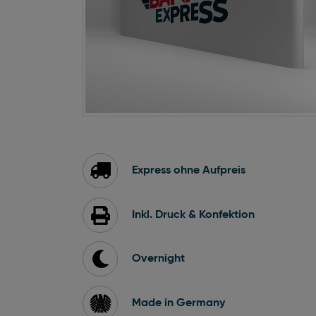
Zum
Anfang
der
Bildgalerie
Express ohne Aufpreis
springen
Inkl. Druck & Konfektion
Overnight
Made in Germany