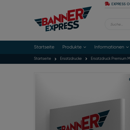
Zum
EXPRESS O
Inhalt
springen
Suche
Startseite
Produkte
Informationen
Startseite
Ersatzdruck Premium 
Ersatzdrucke
Zum
Ende
der
Bildgalerie
springen