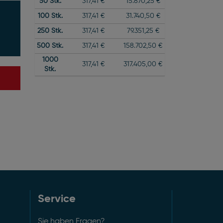
50
Stk.
317,41 €
15.870,25 €
100
Stk.
317,41 €
31.740,50 €
250
Stk.
317,41 €
79.351,25 €
500
Stk.
317,41 €
158.702,50 €
1000
317,41 €
317.405,00 €
Stk.
Service
Sie haben Fragen?