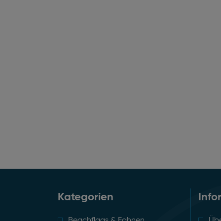
Kategorien
Info
Beachflags & Fahnen
Übe