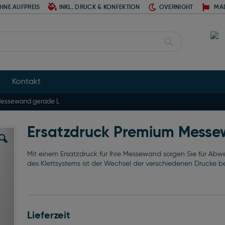
HNE AUFPREIS
INKL. DRUCK & KONFEKTION
OVERNIGHT
MA
Suche
Kontakt
Messewand gerade L
Ersatzdruck Premium Messe
Mit einem Ersatzdruck für Ihre Messewand sorgen Sie für Abw
des Klettsystems ist der Wechsel der verschiedenen Drucke b
Lieferzeit