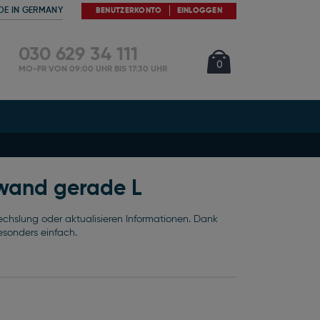
DE IN GERMANY
BENUTZERKONTO
EINLOGGEN
030 629 34 111
Cart
Artikel
0
MO-FR VON 09:00 UHR BIS 17:30 UHR
wand gerade L
echslung oder aktualisieren Informationen. Dank
esonders einfach.