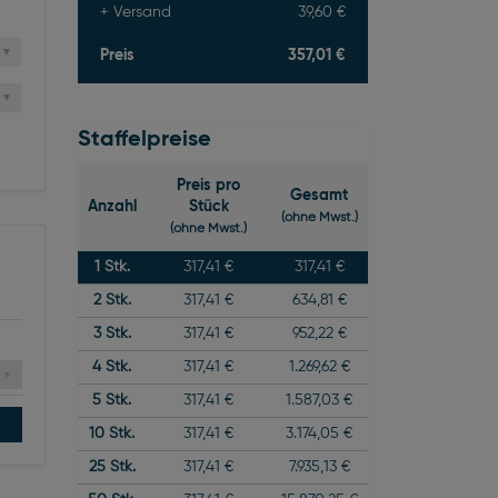
Versand
39,60 €
Preis
357,01 €
Staffelpreise
Preis pro
Gesamt
Anzahl
Stück
(ohne Mwst.)
(ohne Mwst.)
1
Stk.
317,41 €
317,41 €
2
Stk.
317,41 €
634,81 €
3
Stk.
317,41 €
952,22 €
4
Stk.
317,41 €
1.269,62 €
5
Stk.
317,41 €
1.587,03 €
10
Stk.
317,41 €
3.174,05 €
25
Stk.
317,41 €
7.935,13 €