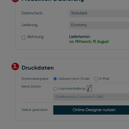
Standard
Datencheck
Economy
Lieferung
Abholung
Liefertermin:
ca. Mittwoch, 19. August
3.
Druckdaten
Datenübergabe
Upload nach Order
E-Mail
Keine Daten
Layouterstellung
Grafikservice S buchen [+ 55€]
Online Designer nutzen
Selbst gestalten