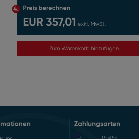
Preis berechnen
4.
EUR 357,01
exkl. MwSt.
Zum Warenkorb hinzufügen
rmationen
Zahlungsarten
PayPal
r uns