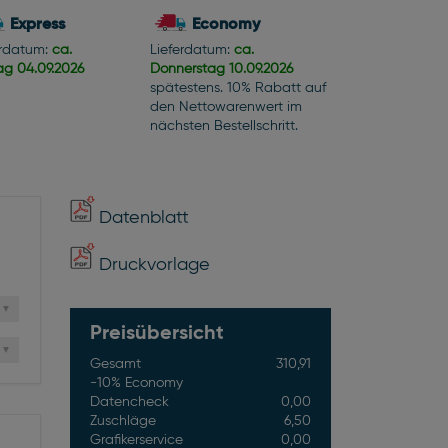
Express
Economy
erdatum:
ca.
Lieferdatum:
ca.
tag
04.09.2026
Donnerstag
10.09.2026
spätestens. 10% Rabatt auf
den Nettowarenwert im
nächsten Bestellschritt.
Datenblatt
Druckvorlage
Preisübersicht
Gesamt
310,91
-10% Economy
Datencheck
0,00
Zuschläge
6,50
Grafikerservice
0,00