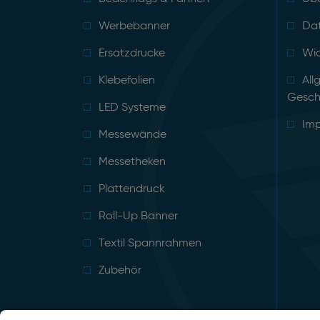
Werbebanner
Da
Ersatzdrucke
Wid
Klebefolien
All
Gesch
LED Systeme
Im
Messewände
Messetheken
Plattendruck
Roll-Up Banner
Textil Spannrahmen
Zubehör