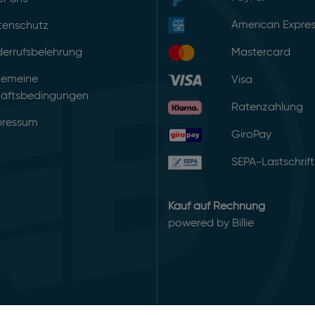
American Expre
tenschutz
errufsbelehrung
Mastercard
gemeine
Visa
äftsbedingungen
Ratenzahlung
pressum
GiroPay
SEPA-Lastschrift
Kauf auf Rechnung
powered by Billie