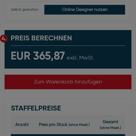
Online Designer nutzen
Selbst gestalten
PREIS BERECHNEN
4.
EUR 365,87
exkl. MwSt.
Zum Warenkorb hinzufügen
STAFFELPREISE
Gesamt
Anzahl
Preis pro Stück
(ohne Mwst.)
(ohne Mwst.)