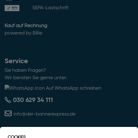
SEPA-Lastschrift
Kauf auf Rechnung
powered by Billie
Service
Sie haben Fragen?
Wir beraten Sie gerne unter:
Auf WhatsApp schreiben
030 629 34 111
info@der-bannerexpress.de
COOKIES