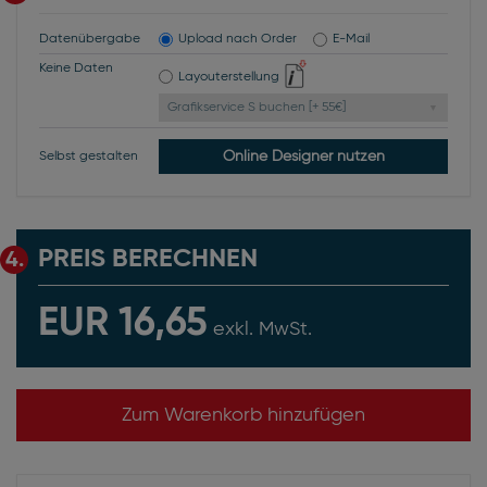
Datenübergabe
Upload nach Order
E-Mail
Keine Daten
Layouterstellung
Grafikservice S buchen [+ 55€]
Online Designer nutzen
Selbst gestalten
PREIS BERECHNEN
4.
EUR 16,65
exkl. MwSt.
Zum Warenkorb hinzufügen