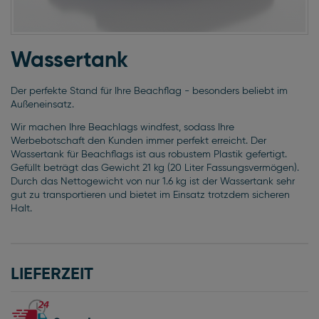
Zum
Anfang
Wassertank
der
Bildgalerie
Der perfekte Stand für Ihre Beachflag - besonders beliebt im
springen
Außeneinsatz.
Wir machen Ihre Beachlags windfest, sodass Ihre
Werbebotschaft den Kunden immer perfekt erreicht. Der
Wassertank für Beachflags ist aus robustem Plastik gefertigt.
Gefüllt beträgt das Gewicht 21 kg (20 Liter Fassungsvermögen).
Durch das Nettogewicht von nur 1.6 kg ist der Wassertank sehr
gut zu transportieren und bietet im Einsatz trotzdem sicheren
Halt.
LIEFERZEIT