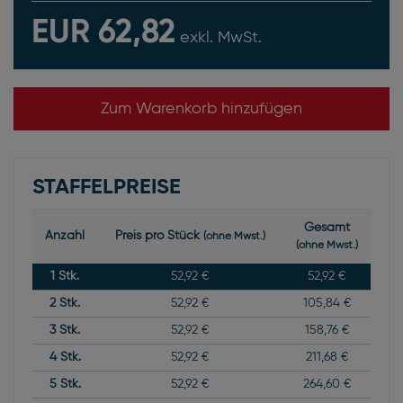
EUR 62,82
exkl. MwSt.
Zum Warenkorb hinzufügen
STAFFELPREISE
Gesamt
Anzahl
Preis pro Stück
(ohne Mwst.)
(ohne Mwst.)
1
Stk.
52,92 €
52,92 €
2
Stk.
52,92 €
105,84 €
3
Stk.
52,92 €
158,76 €
4
Stk.
52,92 €
211,68 €
5
Stk.
52,92 €
264,60 €