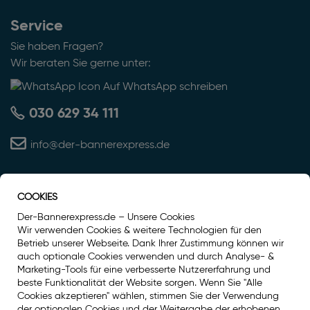
Service
Sie haben Fragen?
Wir beraten Sie gerne unter:
Auf WhatsApp schreiben
030 629 34 111
info@der-bannerexpress.de
COOKIES
Auszeichnung
Der-Bannerexpress.de – Unsere Cookies
Wir verwenden Cookies & weitere Technologien für den
Betrieb unserer Webseite. Dank Ihrer Zustimmung können wir
auch optionale Cookies verwenden und durch Analyse- &
Marketing-Tools für eine verbesserte Nutzererfahrung und
beste Funktionalität der Website sorgen. Wenn Sie "Alle
Cookies akzeptieren" wählen, stimmen Sie der Verwendung
der optionalen Cookies und der Weitergabe der erhobenen