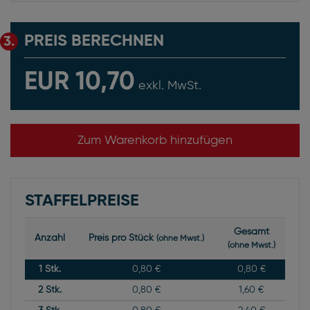
PREIS BERECHNEN
3.
EUR 10,70
exkl. MwSt.
Zum Warenkorb hinzufügen
STAFFELPREISE
Gesamt
Anzahl
Preis pro Stück
(ohne Mwst.)
(ohne Mwst.)
1
Stk.
0,80 €
0,80 €
2
Stk.
0,80 €
1,60 €