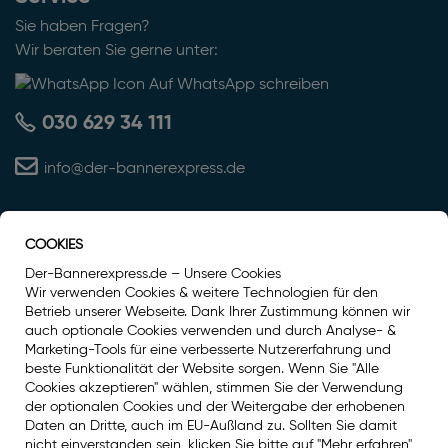
Sie haben Fragen?
Wir beraten Sie gerne unter:
Auf WhatsApp schreiben
030 629 34 111
info@der-bannerexpress.de
COOKIES
Auszeichnung
Der-Bannerexpress.de – Unsere Cookies
Wir verwenden Cookies & weitere Technologien für den
Betrieb unserer Webseite. Dank Ihrer Zustimmung können wir
auch optionale Cookies verwenden und durch Analyse- &
Marketing-Tools für eine verbesserte Nutzererfahrung und
beste Funktionalität der Website sorgen. Wenn Sie "Alle
Cookies akzeptieren" wählen, stimmen Sie der Verwendung
der optionalen Cookies und der Weitergabe der erhobenen
Daten an Dritte, auch im EU-Außland zu. Sollten Sie damit
nicht einverstanden sein, klicken Sie bitte auf "Mehr erfahren"