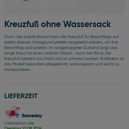
Zum
Anfang
Kreuzfuß ohne Wassersack
der
Bildgalerie
Durch die stabile Bauart kann der Kreuzfuß für Beachflags auf
springen
jedem ebenen Untergrund perfekt eingesetzt werden, um Ihre
Beachflag aufzustellen. Im ausgeklappten Zustand sorgt das
lange Kreuz für einen stabilen Stand - auch bei Wind. Der
Kreuzfuß besteht aus Stahl und ist schwarz lackiert. Außerdem ist
das Modell besonders pflegeleicht, wartungsarm und leicht zu
transportieren.
LIEFERZEIT
Sameday
Lieferdatum:
ca.
Dienstag
10.08.2026