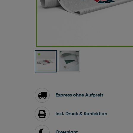
Zum
Anfang
der
Bildgalerie
Express ohne Aufpreis
springen
Inkl. Druck & Konfektion
Overnight