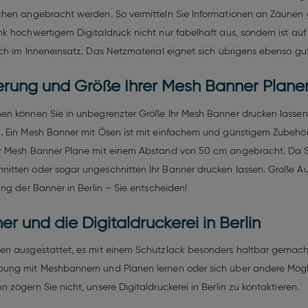
chen angebracht werden. So vermitteln Sie Informationen an Zäunen 
k hochwertigem Digitaldruck nicht nur fabelhaft aus, sondern ist auf
ch im Inneneinsatz. Das Netzmaterial eignet sich übrigens ebenso gu
erung und Größe Ihrer Mesh Banner Plane
en können Sie in unbegrenzter Größe Ihr Mesh Banner drucken lassen.
d. Ein Mesh Banner mit Ösen ist mit einfachem und günstigem Zub
r Mesh Banner Plane mit einem Abstand von 50 cm angebracht. Da Sie
nitten oder sogar ungeschnitten Ihr Banner drucken lassen. Große 
ng der Banner in Berlin – Sie entscheiden!
 und die Digitaldruckerei in Berlin
sen ausgestattet, es mit einem Schutzlack besonders haltbar gemac
ung mit Meshbannern und Planen lernen oder sich über andere Mögli
zögern Sie nicht, unsere Digitaldruckerei in Berlin zu kontaktieren.