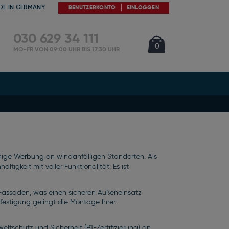
DE IN GERMANY
BENUTZERKONTO
EINLOGGEN
030 629 34 111
Cart
Artikel
0
MO-FR VON 09:00 UHR BIS 17:30 UHR
chige Werbung an windanfälligen Standorten. Als
tigkeit mit voller Funktionalität: Es ist
 Fassaden, was einen sicheren Außeneinsatz
estigung gelingt die Montage Ihrer
ltschutz und Sicherheit (B1-Zertifizierung) an