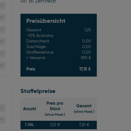
B1 Zertifikat
Preisübersicht
Gesamt
7,25
-10% Economy
Datencheck
0,00
Zuschläge
0,00
Grafikerservice
0,00
Versand
9,90 €
Preis
17,15 €
Staffelpreise
Preis pro
Gesamt
Anzahl
Stück
(ohne Mwst.)
(ohne Mwst.)
1
Stk.
7,25 €
7,25 €