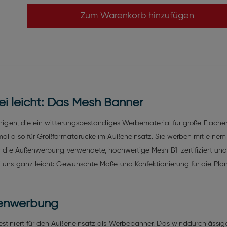
Zum Warenkorb hinzufügen
i leicht: Das Mesh Banner
jenigen, die ein witterungsbeständiges Werbematerial für große Fläche
timal also für Großformatdrucke im Außeneinsatz. Sie werben mit ein
für die Außenwerbung verwendete, hochwertige Mesh B1-zertifiziert u
ei uns ganz leicht: Gewünschte Maße und Konfektionierung für die Pl
ßenwerbung
estiniert für den Außeneinsatz als Werbebanner. Das winddurchlässige