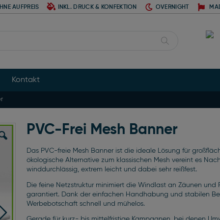
HNE AUFPREIS
INKL. DRUCK & KONFEKTION
OVERNIGHT
MA
Suche
Kontakt
r
PVC-Frei Mesh Banner
Das PVC-freie Mesh Banner ist die ideale Lösung für großflä
ökologische Alternative zum klassischen Mesh vereint es Nachhal
winddurchlässig, extrem leicht und dabei sehr reißfest.
Die feine Netzstruktur minimiert die Windlast an Zäunen und
garantiert. Dank der einfachen Handhabung und stabilen Bef
Werbebotschaft schnell und mühelos.
Gerade für kurz- bis mittelfristige Kampagnen, bei denen Umwe