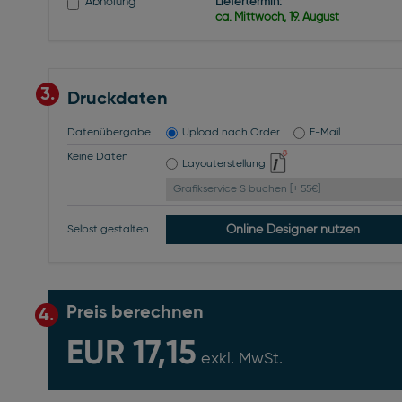
Abholung
Liefertermin:
ca. Mittwoch, 19. August
3.
Druckdaten
Datenübergabe
Upload nach Order
E-Mail
Keine Daten
Layouterstellung
Grafikservice S buchen [+ 55€]
Online Designer nutzen
Selbst gestalten
Preis berechnen
4.
EUR 17,15
exkl. MwSt.