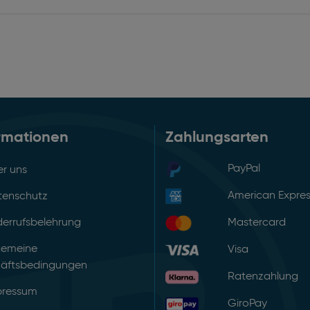
rmationen
Zahlungsarten
PayPal
r uns
American Expre
tenschutz
errufsbelehrung
Mastercard
gemeine
Visa
äftsbedingungen
Ratenzahlung
pressum
GiroPay