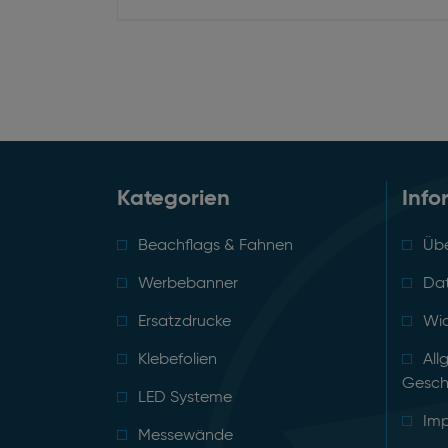
Kategorien
Info
Beachflags & Fahnen
Übe
Werbebanner
Da
Ersatzdrucke
Wid
Klebefolien
All
Gesch
LED Systeme
Im
Messewände