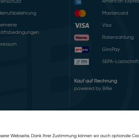
American Expre
tenschutz
errufsbelehrung
Mastercard
gemeine
Visa
äftsbedingungen
Ratenzahlung
pressum
GiroPay
SEPA-Lastschrift
Kauf auf Rechnung
powered by Billie
serer Webseite. Dank Ihrer Zustimmung können wir auch optionale Coo