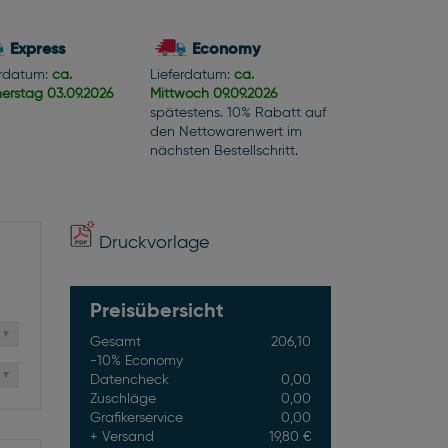
Express
Economy
erdatum:
ca.
Lieferdatum:
ca.
erstag
03.09.2026
Mittwoch
09.09.2026
spätestens. 10% Rabatt auf
den Nettowarenwert im
nächsten Bestellschritt.
Druckvorlage
Preisübersicht
Gesamt
206,10
-10% Economy
Datencheck
0,00
Zuschläge
0,00
Grafikerservice
0,00
Versand
19,80 €