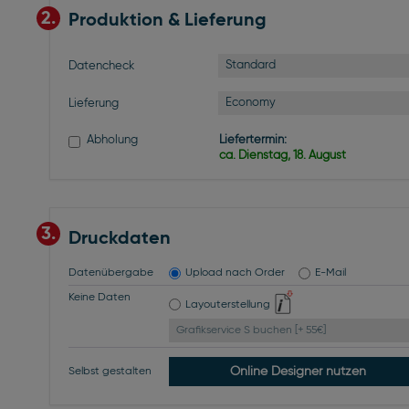
2.
Produktion & Lieferung
Standard
Datencheck
Economy
Lieferung
Abholung
Liefertermin:
ca. Dienstag, 18. August
3.
Druckdaten
Datenübergabe
Upload nach Order
E-Mail
Keine Daten
Layouterstellung
Grafikservice S buchen [+ 55€]
Online Designer nutzen
Selbst gestalten