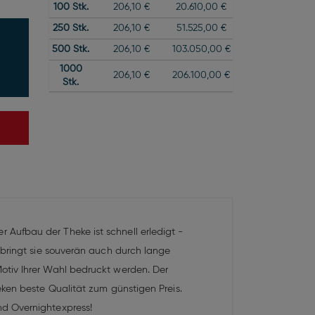
100
Stk.
206,10 €
20.610,00 €
250
Stk.
206,10 €
51.525,00 €
500
Stk.
206,10 €
103.050,00 €
1000
206,10 €
206.100,00 €
Stk.
Aufbau der Theke ist schnell erledigt -
 bringt sie souverän auch durch lange
otiv Ihrer Wahl bedruckt werden. Der
eken beste Qualität zum günstigen Preis.
nd Overnightexpress!