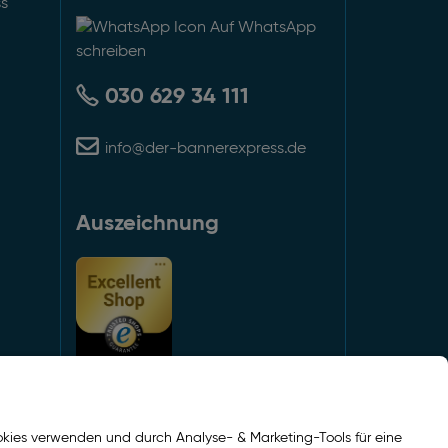
ss
Auf WhatsApp
schreiben
030 629 34 111
info@der-bannerexpress.de
Auszeichnung
kies verwenden und durch Analyse- & Marketing-Tools für eine