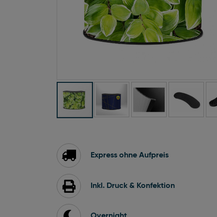
Zum
Anfang
der
Bildgalerie
Express ohne Aufpreis
springen
Inkl. Druck & Konfektion
Overnight