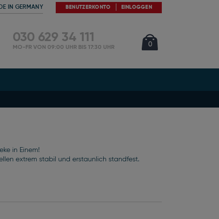
DE IN GERMANY
BENUTZERKONTO
EINLOGGEN
030 629 34 111
Cart
Artikel
0
MO-FR VON 09:00 UHR BIS 17:30 UHR
eke in Einem!
len extrem stabil und erstaunlich standfest.