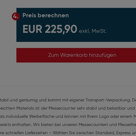
Preis berechnen
4.
EUR 225,90
exkl. MwSt.
Zum Warenkorb hinzufügen
tabil und geräumig und kommt mit eigener Transport-Verpackung. Der 
eichten Materials ist der Messecounter sehr stabil und belastbar und
als individuelle Werbefläche und können mit Ihrem Logo oder einem M
 bereits enthalten. Wir bieten bei unseren Messecountern und Messeth
e schnellen Lieferzeiten – Wählen Sie zwischen Standard, Express u