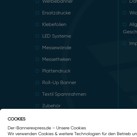
Werbebanner
Da
Ersatzdrucke
Wid
Klebefolien
All
Gesch
LED Systeme
Im
Messewände
Messetheken
Plattendruck
Roll-Up Banner
Textil Spannrahmen
Zubehör
COOKIES
Der-Bannerexpress.de – Unsere Cookies
Wir verwenden Cookies & weitere Technologien für den Betrieb un