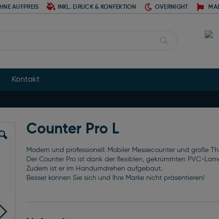
HNE AUFPREIS
INKL. DRUCK & KONFEKTION
OVERNIGHT
MA
Suche
Kontakt
Counter Pro L
Modern und professionell: Mobiler Messecounter und große Th
Der Counter Pro ist dank der flexiblen, gekrümmten PVC-Lamel
Zudem ist er im Handumdrehen aufgebaut.
Besser können Sie sich und Ihre Marke nicht präsentieren!