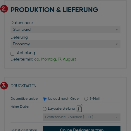
2.
PRODUKTION & LIEFERUNG
Datencheck
Standard
Lieferung
Economy
Abholung
Liefertermin:
ca. Montag, 17. August
3.
DRUCKDATEN
Datenübergabe
Upload nach Order
E-Mail
Keine Daten
Layouterstellung
Grafikservice S buchen [+ 55€]
Online Designer nutzen
Selbst gestalten