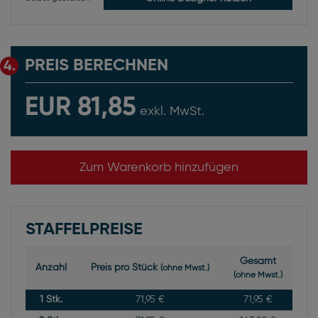
PREIS BERECHNEN
4.
EUR 81,85
exkl. MwSt.
Zum Warenkorb hinzufügen
STAFFELPREISE
Gesamt
Anzahl
Preis pro Stück
(ohne Mwst.)
(ohne Mwst.)
1
Stk.
71,95 €
71,95 €