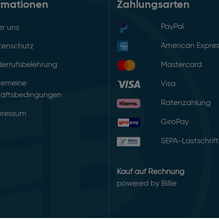
rmationen
Zahlungsarten
PayPal
r uns
American Expre
tenschutz
errufsbelehrung
Mastercard
gemeine
Visa
äftsbedingungen
Ratenzahlung
pressum
GiroPay
SEPA-Lastschrift
Kauf auf Rechnung
powered by Billie