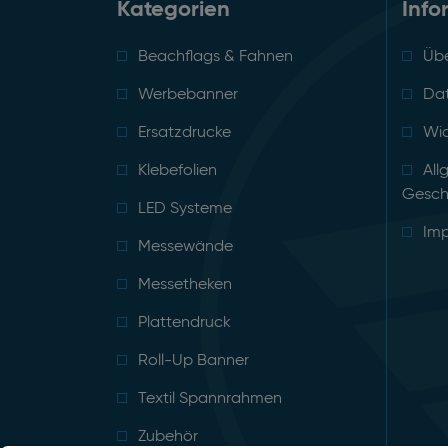
Kategorien
Info
Beachflags & Fahnen
Übe
Werbebanner
Da
Ersatzdrucke
Wid
Klebefolien
All
Gesch
LED Systeme
Im
Messewände
Messetheken
Plattendruck
Roll-Up Banner
Textil Spannrahmen
Zubehör