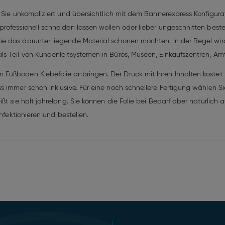
n Sie unkompliziert und übersichtlich mit dem Bannerexpress Konfigu
ofessionell schneiden lassen wollen oder lieber ungeschnitten bestel
e das darunter liegende Material schonen möchten. In der Regel wird
s Teil von Kundenleitsystemen in Büros, Museen, Einkaufszentren, Äm
Fußboden Klebefolie anbringen. Der Druck mit Ihren Inhalten kostet 
 immer schon inklusive. Für eine noch schnellere Fertigung wählen Si
ßt sie hält jahrelang. Sie können die Folie bei Bedarf aber natürlich 
onfektionieren und bestellen.