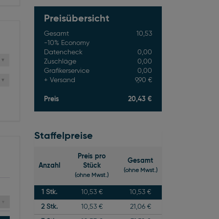
Preisübersicht
Gesamt
10,53
-10% Economy
Datencheck
0,00
Zuschläge
0,00
Grafikerservice
0,00
Versand
9,90 €
Preis
20,43 €
Staffelpreise
Preis pro
Gesamt
Anzahl
Stück
(ohne Mwst.)
(ohne Mwst.)
1
Stk.
10,53 €
10,53 €
2
Stk.
10,53 €
21,06 €