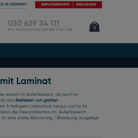
DE IN GERMANY
BENUTZERKONTO
EINLOGGEN
030 629 34 111
Cart
Artikel
0
MO-FR VON 09:00 UHR BIS 17:30 UHR
 mit Laminat
 die sowohl im Außenbereich, als auch im
 für das
Bekleben von glatten
hrem 6-farbigem Latexdruck heraus und ist für
kann die Folie problemlos im Außenbereich
 ist für eine starke Abnutzung / Abreibung ausgelegt.