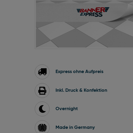
Zum
Anfang
der
Bildgalerie
Express ohne Aufpreis
springen
Inkl. Druck & Konfektion
Overnight
Made in Germany