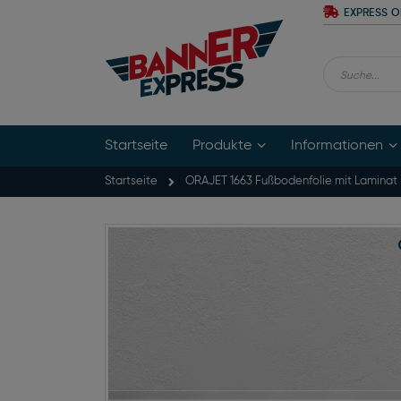
Zum
EXPRESS O
Inhalt
springen
Suche
Startseite
Produkte
Informationen
Startseite
ORAJET 1663 Fußbodenfolie mit Laminat
Zum
Ende
der
Bildgalerie
springen