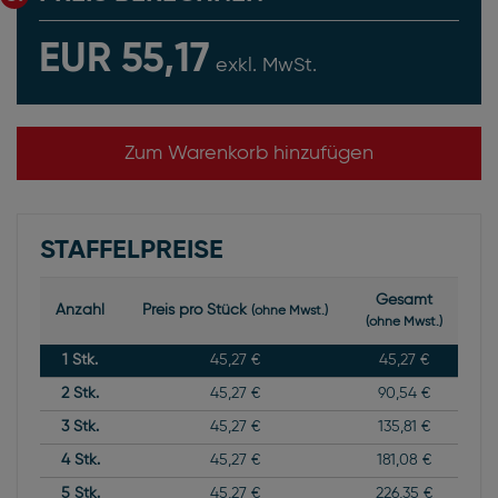
EUR 55,17
exkl. MwSt.
Zum Warenkorb hinzufügen
STAFFELPREISE
Gesamt
Anzahl
Preis pro Stück
(ohne Mwst.)
(ohne Mwst.)
1
Stk.
45,27 €
45,27 €
2
Stk.
45,27 €
90,54 €
3
Stk.
45,27 €
135,81 €
4
Stk.
45,27 €
181,08 €
5
Stk.
45,27 €
226,35 €