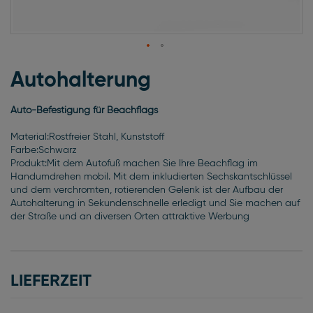
Zum
Anfang
Autohalterung
der
Bildgalerie
Auto-Befestigung für Beachflags
springen
Material:Rostfreier Stahl, Kunststoff
Farbe:Schwarz
Produkt:Mit dem Autofuß machen Sie Ihre Beachflag im
Handumdrehen mobil. Mit dem inkludierten Sechskantschlüssel
und dem verchromten, rotierenden Gelenk ist der Aufbau der
Autohalterung in Sekundenschnelle erledigt und Sie machen auf
der Straße und an diversen Orten attraktive Werbung
LIEFERZEIT